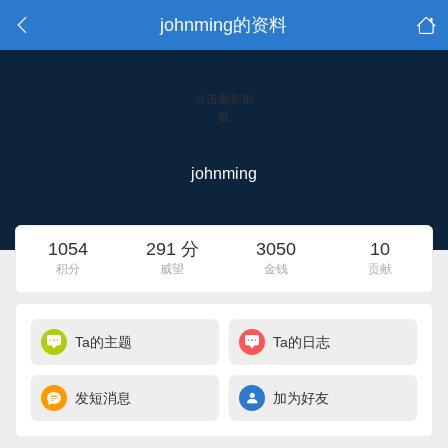
johnming的资料
点击重新加
载
johnming
1054
291 分
3050
10
积分
威望
金钱
贡献
Ta的主题
Ta的日志
发短消息
加为好友