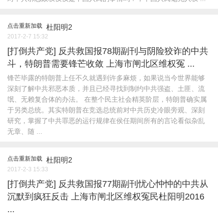
点击重新加载
杜阳明2
2017-2-7 15:32
[打倒共产党]
反共救国报78期副刊与阴险狡诈的中共
斗，特朗普需要锋芒收敛 上海市闸北区维权冤 ...
锋芒毕露的特朗普上任不久就遇到许多麻烦，如果说当今世界能够
深刻了解中共邪恶本质，并且已经寻找到制约中共强盗、土匪、流
氓、无赖复合体的办法。 在整个民主社会精英阶层，特朗普确实属
于另类总统。其实特朗普在竞选总统前对中共历史冷眼旁观、深刻
研究，掌握了中共罪恶的运行规律在侯任期间所有的言论看似杂乱
无章、随 ...
点击重新加载
杜阳明2
2017-2-3 15:33
[打倒共产党]
反共救国报77期副刊忧心忡忡的中共从
沉默到疯狂反击 上海市闸北区维权冤民杜阳明2016
...