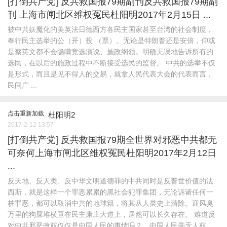
[打倒共产党]
反共救国报79期副刊反共救国报79期副
刊 上海市闸北区维权冤民杜阳明2017年2月15日 ...
被中共妖魔化的美英法日德西方各民主国家甚至台湾的社会制度，
奉行民主选举的公（开）投 （票）。无论是特朗普还是安倍，仰或
是蔡英文都不会隐瞒竞选演说、施政纲领。明确无误地告诉所有的
选民，在以后的施政过程中不断接受选民的监督。 中共的选举不仅
是形式，而且是见不得人的交易，就拿人民代表大会的代表而言，
民间广 ...
点击重新加载
杜阳明2
2017-2-12 13:57
[打倒共产党]
反共救国报79期全世界对邪恶中共都无
可奈何上海市闸北区维权冤民杜阳明2017年2月12日
...
反天地、反人类、反中华文明道德罪的中共同时是反普世价值的法
西斯，就是这样一个罪恶累累的黑社会犯罪集团，无论诉诸任何一
桩罪恶，都可以取消中共的地球籍，将其从人类史上清除。迎风臭
万里的狗屎堆横亘在民主康庄大道上，居然可以长久存在。 难道反
对中共邪恶政权仅仅是中国人民的事情吗？，中国人民毫无人权 ...