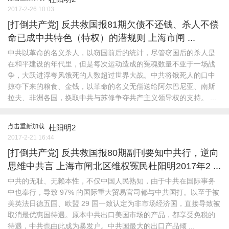
2017-2-26 10:03
[打倒共产党]
反共救国报81期欠债不还钱、杀人不偿
命已成中共特色（特权）的潜规则 上海市闸 ...
中共以革命的名义杀人，以窃国前后的统计，尽管窃国后的杀人是
在和平建设的年代里，但是每次运动造成的冤魂数量不亚于一场战
争，大跃进浮夸风饿死的人数超过世界大战。中共将饿死人的口中
掠夺下来的粮食、金钱，以革命的名义无偿送给阿尔巴尼亚、南斯
拉夫、非洲各国，换取中共与苏修争夺共产主义领导权的支持。 ...
点击重新加载
杜阳明2
2017-2-21 16:44
[打倒共产党]
反共救国报80期副刊要知中共行，逆向
思维中共言 上海市闸北区维权冤民杜阳明2017年2 ...
中共的无耻、无赖本性，不仅中国人民熟知，由于中共在国际事务
中也奉行，导致 97% 的国际重大贸易官司都与中共国打。以至于被
美英法日德五国、欧盟 29 国一致认定为非市场经济国，直接导致被
取消最优惠国待遇。原本中共出口美国市场的产品，都享受免税的
待遇，中共也由此成为暴发户。中共国最大的出口产品倾 ...