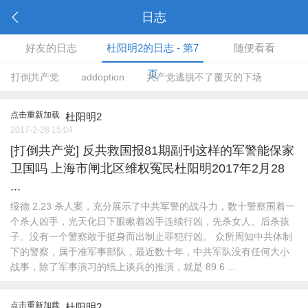
日志
好友的日志
杜阳明2的日志 - 第7
随便看看
页
打倒共产党
addoption
共产党逃脱不了覆灭的下场
点击重新加载
杜阳明2
2017-2-28 15:04
[打倒共产党]
反共救国报81期副刊这样的军警能保家
卫国吗 上海市闸北区维权冤民杜阳明2017年2月28
...
绥德 2.23 杀人案，充分展示了中共军警的战斗力，数十警察围着一
个杀人凶手，光天化日下眼瞅着凶手连续行凶，先杀女人、后杀孩
子。没有一个警察敢于挺身而出制止罪犯行凶。 众所周知中共体制
下的警察，属于准军事部队，最近数十年，中共军队没有任何大小
战事，除了军事演习的纸上谈兵的推演，就是 89.6 ...
点击重新加载
杜阳明2