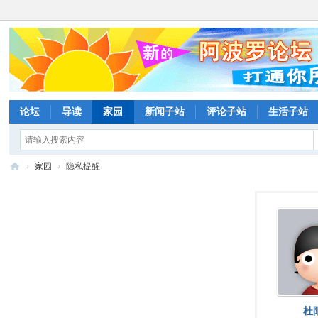
论坛
导读
家园
新闻子站
评论子站
生活子站
›
家园
›
隐私提醒
阿
波
罗
网
论
坛
杜