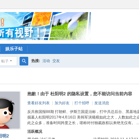
娱乐子站
热搜:
活动
交友
帖子
搜
索
抱歉！由于 杜阳明2 的隐私设置，您不能访问当前内容
查看好友列表
|
加为好友
|
打个招呼
|
发送消息
反共救国报88期 打朝鲜、伊斯兰国是治标，打中共总后台、黑基地是
掘墓人杜阳明2017年4月16日 美韩军演规模如此之大，人数如此之
此之众多，准备时间跨度之长，堪称对付独裁政权以来绝无仅有。 ...
活跃概况
阳明2