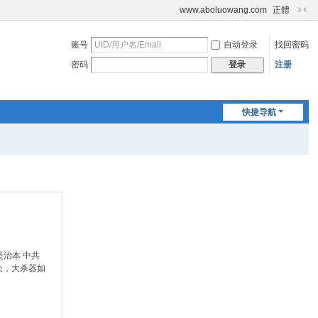
www.aboluowang.com
正體
切
换
账号
自动登录
找回密码
到
窄
密码
注册
登录
版
快捷导航
治本 中共
众，大杀器如