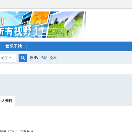
娱乐子站
热搜:
活动
交友
帖子
搜
索
个人资料