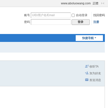
www.aboluowang.com
正體
切
换
账号
自动登录
找回密码
到
窄
密码
注册
登录
版
快捷导航
收听TA
加为好友
发送消息