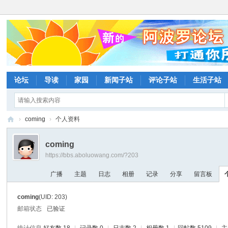
论坛
导读
家园
新闻子站
评论子站
生活子站
›
coming
›
个人资料
阿
coming
波
https://bbs.aboluowang.com/?203
罗
广播
主题
日志
相册
记录
分享
留言板
网
论
coming
(UID: 203)
坛
邮箱状态
已验证