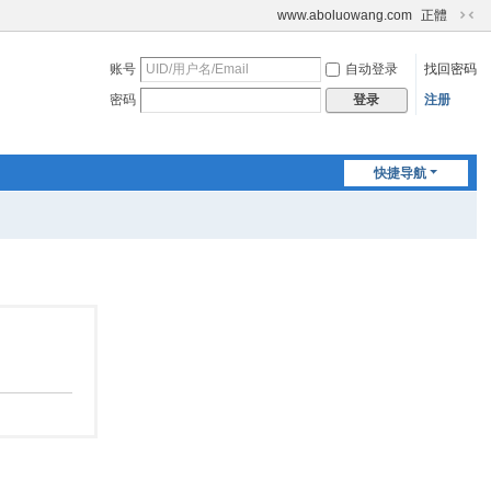
www.aboluowang.com
正體
切
换
账号
自动登录
找回密码
到
窄
密码
注册
登录
版
快捷导航