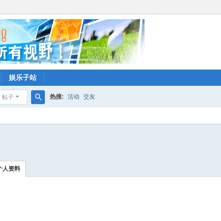
娱乐子站
热搜:
活动
交友
帖子
搜
索
个人资料