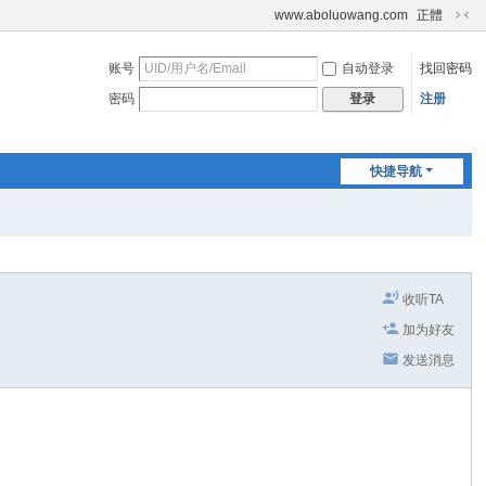
www.aboluowang.com
正體
切
换
账号
自动登录
找回密码
到
窄
密码
注册
登录
版
快捷导航
收听TA
加为好友
发送消息