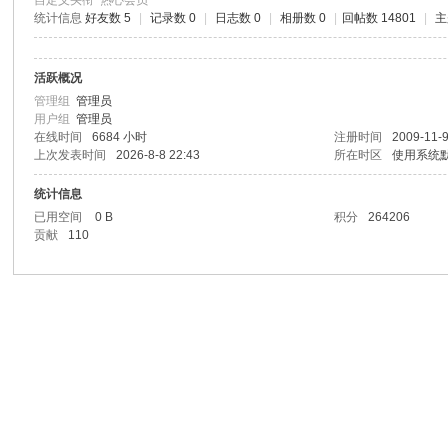
自定义头衔
热心会员
统计信息
好友数 5
|
记录数 0
|
日志数 0
|
相册数 0
|
回帖数 14801
|
主
活跃概况
管理组
管理员
用户组
管理员
在线时间
6684 小时
注册时间
2009-11-9
上次发表时间
2026-8-8 22:43
所在时区
使用系统
统计信息
已用空间
0 B
积分
264206
贡献
110