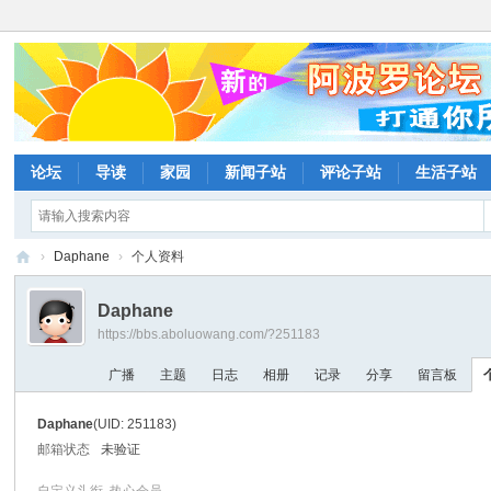
论坛
导读
家园
新闻子站
评论子站
生活子站
›
Daphane
›
个人资料
阿
Daphane
波
https://bbs.aboluowang.com/?251183
罗
广播
主题
日志
相册
记录
分享
留言板
网
论
Daphane
(UID: 251183)
坛
邮箱状态
未验证