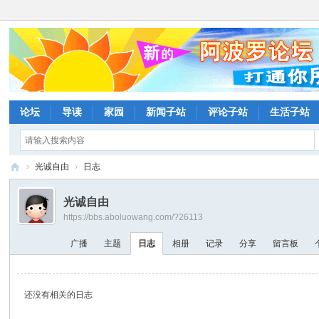
论坛
导读
家园
新闻子站
评论子站
生活子站
›
光诚自由
›
日志
阿
光诚自由
波
https://bbs.aboluowang.com/?26113
罗
广播
主题
日志
相册
记录
分享
留言板
网
论
坛
还没有相关的日志