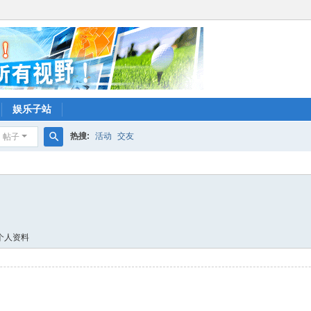
娱乐子站
热搜:
活动
交友
帖子
搜
索
个人资料