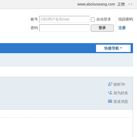
www.aboluowang.com
正體
切
换
账号
自动登录
找回密码
到
窄
密码
注册
登录
版
快捷导航
收听TA
加为好友
发送消息