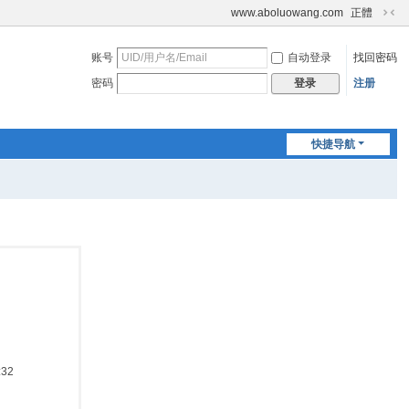
www.aboluowang.com
正體
切
换
账号
自动登录
找回密码
到
窄
密码
注册
登录
版
快捷导航
:32