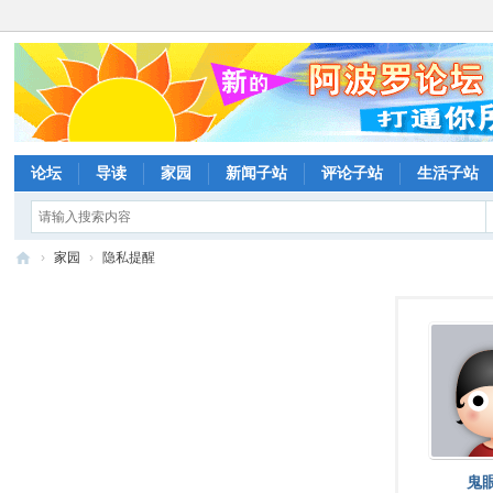
论坛
导读
家园
新闻子站
评论子站
生活子站
›
家园
›
隐私提醒
阿
波
罗
网
论
坛
鬼