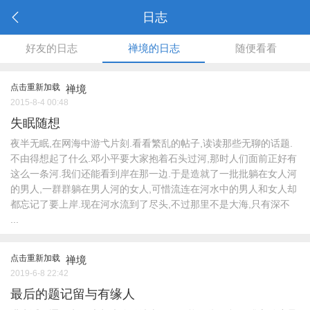
日志
好友的日志
禅境的日志
随便看看
点击重新加载
禅境
2015-8-4 00:48
失眠随想
夜半无眠,在网海中游弋片刻.看看繁乱的帖子,读读那些无聊的话题.
不由得想起了什么.邓小平要大家抱着石头过河,那时人们面前正好有
这么一条河.我们还能看到岸在那一边.于是造就了一批批躺在女人河
的男人,一群群躺在男人河的女人,可惜流连在河水中的男人和女人却
都忘记了要上岸.现在河水流到了尽头,不过那里不是大海,只有深不
...
点击重新加载
禅境
2019-6-8 22:42
最后的题记留与有缘人