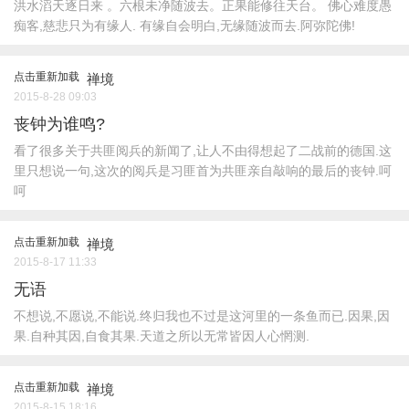
洪水滔天逐日来 。六根未净随波去。正果能修往天台。 佛心难度愚
痴客,慈悲只为有缘人. 有缘自会明白,无缘随波而去.阿弥陀佛!
点击重新加载
禅境
2015-8-28 09:03
丧钟为谁鸣?
看了很多关于共匪阅兵的新闻了,让人不由得想起了二战前的德国.这
里只想说一句,这次的阅兵是习匪首为共匪亲自敲响的最后的丧钟.呵
呵
点击重新加载
禅境
2015-8-17 11:33
无语
不想说,不愿说,不能说.终归我也不过是这河里的一条鱼而已.因果,因
果.自种其因,自食其果.天道之所以无常皆因人心惘测.
点击重新加载
禅境
2015-8-15 18:16