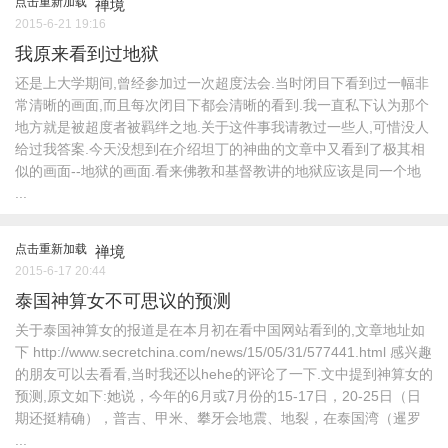
点击重新加载
禅境
2015-6-21 19:16
我原来看到过地狱
还是上大学期间,曾经参加过一次超度法会.当时闭目下看到过一幅非
常清晰的画面,而且每次闭目下都会清晰的看到.我一直私下认为那个
地方就是被超度者被羁绊之地.关于这件事我请教过一些人,可惜没人
给过我答案.今天没想到在介绍坦丁的神曲的文章中又看到了极其相
似的画面--地狱的画面.看来佛教和基督教讲的地狱应该是同一个地
...
点击重新加载
禅境
2015-6-17 20:44
泰国神算女不可思议的预测
关于泰国神算女的报道是在本月初在看中国网站看到的,文章地址如
下 http://www.secretchina.com/news/15/05/31/577441.html 感兴趣
的朋友可以去看看,当时我还以hehe的评论了一下.文中提到神算女的
预测,原文如下:她说，今年的6月或7月份的15-17日，20-25日（日
期还挺精确），普吉、甲米、攀牙会地震、地裂，在泰国湾（暹罗
...