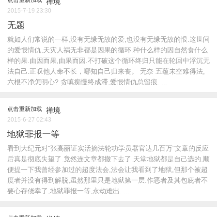
点击重新加载
禅境
2015-7-19 23:30
无题
就如人们常说的一样,没有无缘无故的爱,也没有无缘无故的恨.这世间
的爱恨情仇,天灾人祸无非都是因果的循环.种什么样的因自然食什么
样的果.由因而果,由果而因.不打破这个循环终归只能在轮回中浮沉无
法自己.正叹他人命不长，哪知自己归来丧。 无奈 五蕴未空难得法,
六根不净怎明心? 贪嗔痴慢终成滞,爱恨情仇总留痕. ...
点击重新加载
禅境
2015-6-27 02:43
地狱罪报一等
看到大纪元对"张高丽证实活摘法轮功学员器官达几百万"文章的反应
后真是彻底失望了.竟然连文章都撤下去了.天堂地狱都是自己选的,顺
便提一下我曾经参加过的超度法会,法会让我看到了地狱,但那个被超
度者并没有得到解脱,虽然那里只是地狱第一层.作恶者及其包庇者不
要心存侥幸了,地狱罪报一等,永劫难出. ...