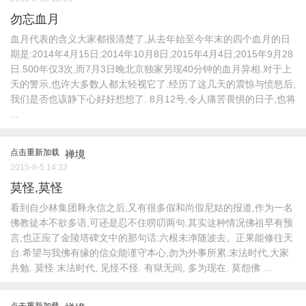
勿忘血月
血月代表的含义大家都很清楚了,从去年始至今年末的四个血月的日
期是:2014年4月15日;2014年10月8日;2015年4月4日;2015年9月28
日.500年仅3次,而7月3日晚北京独家另现40分钟的血月异相.对于上
天的警示,也许大多数人都太轻视它了.经历了这几天的震惊与愤怒后,
我们是否也该静下心好好想想了. 8月12号,令人痛苦畏惧的日子,也将
...
点击重新加载
禅境
2015-8-5 14:32
莫怪,莫怪
看到自少林集团释永信之后,又有很多假和尚假尼姑的报道,作为一名
佛教徒本不欲多语,可还是忍不住唠叨两句.其实这种情况佛祖早有预
言,也正应了金陵塔碑文中的那句话:六根未净随波去。正果能修往天
台.希望与我佛有缘的信众能谨守本心,勿为外事所累.末法时代,大家
共勉. 莫怪 末法时代, 见怪不怪. 有狱无间, 多为现在. 莫怨佛 ...