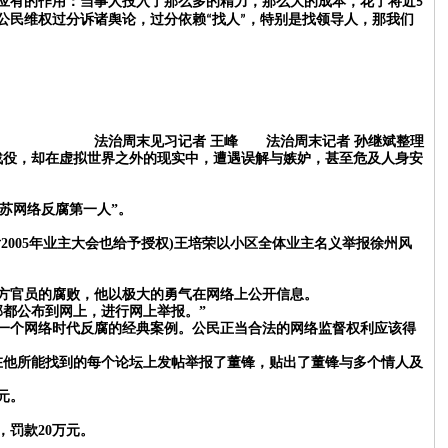
应有的作用：当事人投入了那么多的精力，那么大的成本，花了将近
5
公民维权过分诉诸舆论，过分依赖
找人
，特别是找领导人，那我们
“
”
法治周末见习记者
王峰 法治周末记者
孙继斌整理
战役，却在虚拟世界之外的现实中，遭遇误解与嫉妒，甚至危及人身安
江苏网络反腐第一人”。
后2005年业主大会也给予授权)王培荣以小区全体业主名义举报徐州风
方官员的腐败，他以极大的勇气在网络上公开信息。
部都公布到网上，进行网上举报。”
成为一个网络时代反腐的经典案例。公民正当合法的网络监督权利应该得
培荣在他所能找到的每个论坛上发帖举报了董锋，贴出了董锋与多个情人及
元。
，罚款20万元。