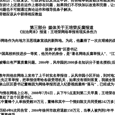
权经历，行政复议、行政诉讼以及法定申诉、控告检举制度都没有能发挥
在设计上还是在运作上都存在问题，如果我们不尽快加以改造和完善，让
权问题也不可能通过舆论运作和领导批条子解决。
府都应该从中获得相应教益
第三部分
媒体关于王培荣反腐报道
《法治周末》
报道
：王培荣网络举报有现实杀伤力
择网络作为向地方丑恶现象宣战的新阵地。为此，他赢得了一次次艰难的
扳倒
“多情”区委书记
获得中国高校科技进步一等奖，他另外的身份，是“著名网络反腐举报人”、“
曝出有严重质量问题。2004年，风华园的2000多名知识分子签名授权(
年间他在网络上发布了上千封实名举报信，从风华园小区开始，到对地
是先正常举报，把举报信寄给各级受理机关，如果没有得到答复，我就全
原徐州泉山区区委书记董锋因为网络举报而进入纪委视线最终“落马”，已经
内情在网络上公布。
2008年7月6日，从下午5点直到第二天早晨，王
市查处了这个区委书记。
，其中董锋个人单独受贿39万元，董锋和其中一个情妇陈文共同受贿242万多
经4年6次民告官，2004年徐州市政府退款150万元，当事人被判刑1年半
某重要领导。