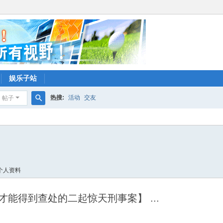
娱乐子站
热搜:
活动
交友
帖子
搜
索
个人资料
能得到查处的二起惊天刑事案】 ...