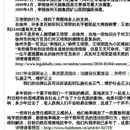
2009年4月，举报徐州天能集团原主要领导重大涉腐案。
2009年4月，举报徐州天能集团矿山医院骗医保案。
王培荣的行为，得到了周围很多人的支持。
在徐州，许多老百姓听到王培荣的名字都竖起大拇指称赞：王老师
到24300篇相关文章。
但并不是所有人都理解王培荣，在徐州，当地一些知识分子对王
徐州市的地方官员们对王培荣的感情也是复杂的。
徐州市委一官员以
“举报狂人”称呼王培荣。王培荣因为小区维
“有些领导收到这些指名道姓的短信很烦，但是又无可奈何。”
一位不愿透露姓名的徐州市官员表示：其实对王培荣是很关照的，
详情请看网页
:
http://www.legaldaily.com.cn/zmbm/content/2010-03/04/conten
2017年全国两会上，
蒋洪委员
指出：
治建设任重道远
，并呼吁
弘扬正气，维护正义
我们的法律以及司法应该起到弘扬社会正气，维护社会正义的作
多年前的一个案子给我们一个深刻的教训。某地发生了一起老人倒
判过程中的思维逻辑在社会上产生了十分负面的影响。他质问那个
响，多少年过去了，老人跌倒人们不会轻易去搀扶，这成了一个并不
一些有社会责任感和正义感的人，他们检举揭发了一些腐败和滥用
地学校的教师，都曾检举揭发一些干部和官员的违法犯罪行为，他们
得到解决，目前仍然在艰难地抗争中。他们向我求助已多年了，这是
详情请看网页：
http://www.tianhenet.cn/article/-02719/