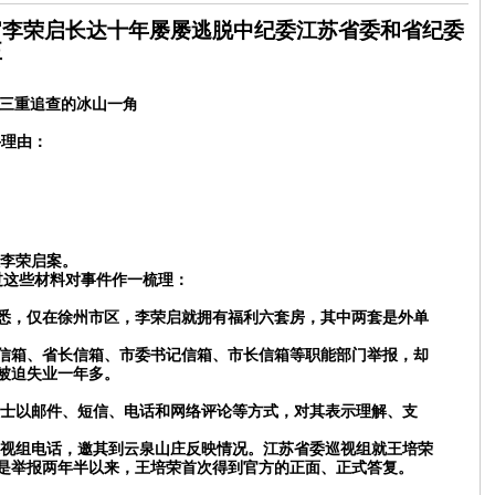
官李荣启长达十年屡屡逃脱中纪委江苏省委和省纪委
正
委三重追查的冰山一角
牛理由：
报李荣启案。
过这些材料对事件作一梳理：
。据悉，仅在徐州市区，李荣启就拥有福利六套房，其中两套是外单
信箱、省长信箱、市委书记信箱、市长信箱等职能部门举报，却
被迫失业一年多。
人士以邮件、短信、电话和网络评论等方式，对其表示理解、支
巡视组电话，邀其到云泉山庄反映情况。江苏省委巡视组就王培荣
却是举报两年半以来，王培荣首次得到官方的正面、正式答复。