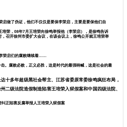
荣启做了伪证，他们不仅仅是要保李荣启，主要是要保他们自
08
7
王培荣，
年
月王培荣向徐鸣举报他（李荣启），是徐鸣告诉
时，召开徐州市委扩大会议，在该会议上，徐鸣公开就王培荣举
李荣启们的腐败继续着
……
一击。腐败必败，正义必胜，这是时代的最强呐喊，这是社会的最
长达十多年超级黑社会帮主、江苏省委原常委徐鸣疯狂布局，
徐州二级法院造假制造陷害王培荣入狱假案和中国四级法院、
府纠正陷害反腐举报人王培荣入狱假案