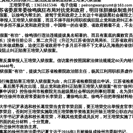
正真相大白的徐州二级法院造假制造陷害王培荣入狱假案
王培荣手机：
13651615346
电子信箱：
peirongwangcumt@163.com
苏省委原常委徐鸣疯狂布局对抗党和政府，明目张胆操纵制造并
假案
、
以徐鸣为帮主的、凌驾于党和政府之上长达十年超级黑社会摧毁之
腐举报人王培荣入狱假案，而且不择手段利用职权疯狂阻止党和政府纠正本
年
多
拒不服从党和政府安排，中国唯一的在省委、省政府赖着不走，不去
假案
“有功”，徐鸣强行违法违规提拔臭名昭著的、而且有案底的腐败官员
长）没有任前公示，第二次升迁（升迁为江苏省信访局局长、江苏省政府
生米做成熟饭，迫使江苏省政府半个多月后不得不下文承认孔海燕的省信
段阻止纠正陷害王培荣入狱假案。
害反腐举报人王培荣入狱假案。信访案件按照国家法律法规规定
天内给
60
号。
04446
狱假案“有功”，提拔为江苏省检察院政治部主任，杨其江利用职权弄虚
法，强行掩盖陷害王培荣入狱假案为由，向江苏省检察院提出申诉。江苏省
，幕后黑手再次出现，阻止党和政府纠正陷害王培荣入狱假案“有功”
徐州
事申诉状》
控告徐州市检察院充当超级黑社会帮凶的刑事犯罪案，名为异
时任徐州市政府常委副市长李荣启，遭徐鸣出卖。徐鸣不但把举报材料给
大学书记罗承选和校长葛世荣当贪官李荣启面，要王培荣交出举报贪官李
李荣启，否则对王培荣实施取消王培荣教学资格直到开除王培荣公职在内
大学书记罗承选和校长葛世荣，不顾其他党委成员反对，对王培荣实施了
书面的处分材料，十分荒唐。
还升迁徐州市政协主席。
案的徐州市政法委书记夏文达于2016年1月被操纵成徐州市委副书记。