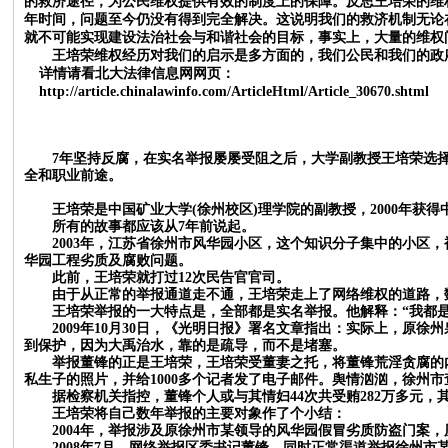
的救济途径，为公民维权提供有效的制度上的保障。反思王培荣的维
年时间，问题至今仍没有得到完全解决。这说明我们的救济机制无论
就不可能实现建设法治社会与和谐社会的目标，事实上，大量的维
王培荣维权经历对我们的启示是多方面的，我们公民和我们的政
详情请看
北大法律信息网
网页：
http://article.chinalawinfo.com/ArticleHtml/Article_30670.shtml
7年坚持反腐，在实名举报屡屡受阻之后，大学副教授王培荣选
全和职业前途。
王培荣是中国矿业大学
(徐州校区)理学院的副教授，2000年
所有的故事都应该从
7年前说起。
2003年，江苏省徐州市风华园小区，这个知识分子集中的小区，被
华园工程劣质及腐败问题。
此前，王培荣就打过
12次民告官官司。
由于从正常的举报通道走不通，王培荣走上了网络维权的道路，数
王培荣举报的一大特点是，全部都是实名举报。他解释：
“我都
2009年10月30日，《光明日报》署名文章指出：实际上，
到保护，因为大禹治水，靠的是疏导，而不是堵塞。
举报董锋的正是王培荣，王培荣受董妻之托，将董锋荒淫贪腐的
私生子的照片，并给1000多个记者发了电子邮件。舆情汹汹，徐州
据检察机关指控，董锋个人或与其情妇
44次共受贿282万多元
王培荣将自己数年举报的主要对象作了个小结：
2004年，举报涉及原徐州市某领导的风华园假冒劣质防盗门案，历
2008年7月，网络举报区委书记董锋，同时正常渠道举报徐州市