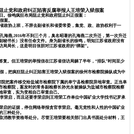
阻止党和政府纠正陷害反腐举报人王培荣入狱假案
日。徐鸣疯狂布局阻止党和政府阻止纠正假案：
假案。
省政协上班，不辞去副省长和省委常委，集党、政、政协权利于一
孔海燕,2016年不到三个月，臭名昭著的孔海燕二次升迁，第一次升迁
副秘书长）没有任命文件。身为副省长的徐鸣，明知江苏省政府没有
访局局长，这是明目张胆对江苏省政府的“绑架”。
答复。但王培荣的举报信在江苏省信访局躺了半年，“排队”时间至少
作假，把疯狂阻止纠正陷害王培荣入狱假案的徐州市检察院操纵成为中
检察院把案件移交给盐城市检察院下属的阜宁县检察院异地审查。正当阜
市检察院，案发时的常务副检察长孙光永被
操纵为
盐城市检察院检察
地审查，实为变相自己审查自己。
李荣启，而且还要李荣启到王培荣工作单位中国矿业大学找书记罗承
荣启的证据，停住网络举报贪官李荣启。毫无党性和人性的中国矿业
的三种处分。
取消教学资格等处分。尽管王培荣要相关部门出具书面处分材料，王