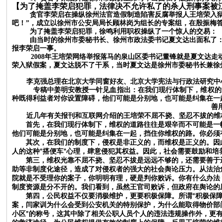
【为了掩盖李荣启犯罪，法律决不允许私了的杀人刑事案被
贪官李荣启在操纵徐州法官造假制造陷害反腐举报人王培荣入
吧！”，成立以徐州市公安局局长顾林岗为组长的专案组，在殷振梅
为了掩盖李荣启犯罪，徐鸣利用职权操纵了一个惊人的交易：
由当时的徐州市委秘书长、徐州市政法委书记夏文达出面私了
报李荣启一事。
2008年王培荣网络举报落马的泉山区委书记董锋就是夏文达走
荣入狱假案，夏文达脱不了干系，当时夏文达是徐州市委秘书长兼徐
李克强总理在北京大学同窗好友、
北京大学宪法与行政法研究中
专稿中姜明安教授一针见血指出：
在我们现行体制下，维权的
种既得利益者对你设置障碍，他们可能是分别地，也可能是纠集在一
善
近几年有关报刊和互联网介绍的王培荣不屈不挠、坚忍不拔的
首先，在我们现行体制下，维权的道路往往是艰辛而不可能是一帆
他们可能是分别地，也可能是纠集在一起，挡住你维权的路。你必
其次，在我们的制度下，侵权是非正义的，而维权是正义的。因此
人的这种
搭便车
心理，肆意侵犯其权益。因此，社会需要鼓励和
“
”
第三，维权光靠不屈不挠、坚忍不拔是远远不够的，还需要善于运
助等非制度化途径，造成了对侵权者的强大的社会舆论压力。从法治
院就是不受理你的案子，你明明有理，硬是判你败诉。你有什么办法
制度资源是分不开的。我们看到，虽然王官司败诉，但政府在舆论
第四，公民权益不仅要消极维护，更要积极保障。所谓
积极保
“
案，闫家训为什么会受到公安机关的特别保护，为什么能取得物价部
小区
的称号，这其中除了相关公职人员个人的违法违规操作外，更
”