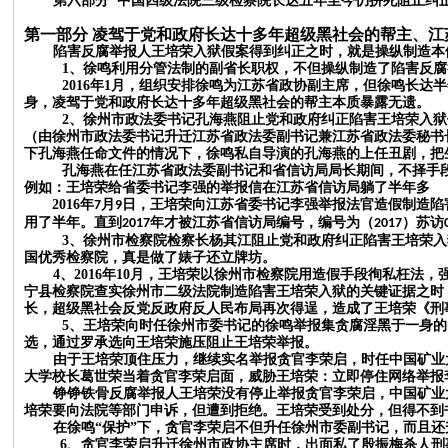
第
六
部分
中国四级法院三级检察院长达五年至今仍拼死阻止纠
第一部分
凌驾于党和政府长达十多年超级黑社会的帮主、江
陷害反腐举报人王培荣入狱假案得到纠正之时，就是操纵制造本
1、徐鸣利用分管法制的副省长职权，不但操纵制造了陷害反
2016年1月，组织安排徐鸣为江苏省政协副主席，但徐鸣长达
半
身
，
凌驾于党和政府长达十多年超级黑社会的帮主本质暴露无遗。
2、
徐州市政法委书记孔海燕阻止党和政府纠正陷害王培荣入狱
（由徐州市政法委书记升迁江苏省政法委副书记兼江苏省政法委秘书
下孔海燕任命文件的情况下，徐鸣私自导演的孔海燕的上任丑剧，把
孔海燕在任江苏省政法委副书记和省信访局局长期间，不择手
例如：
王培荣给省委书记李强的举报信在江苏省信访局躺了半年多
2016
年
月
日，王培荣向江苏省委书记李强举报法官造假制造陷
7
9
用了半年。直到
年才被江苏省信访局编号，编号为（
）苏访
2017
2017
3、徐州市检察院检察长杨其江阻止党和政府纠正陷害王培荣入
国优秀检察院，真是做了婊子还立牌坊。
4、2016年10月，王培荣以徐州市检察院用造假手段徇私枉
宁县检察院查实徐州市二级法院制造陷害王培荣入狱的关键证据之时
长
，
超级黑社会反党反政府反人民布局再次得逞，造成了王培荣《刑
5、
王培荣向时任徐州市委书记的徐鸣举报集贪腐淫黑于一身的
选，通过罗承选向王培荣施压阻止王培荣举报。
由于王培荣顶住压力，继续实名举报贪官李荣启，时任中国矿业
大学校长葛世荣当着贪官李荣启面，威胁王培荣：立即停住网络举报
铮铮铁骨反腐举报人王培荣没有停止举报贪官李荣启，中国矿业
培荣要向法院等部门申诉，但遭到拒绝。王培荣受到处分，但得不到
在徐鸣
“保护”下，贪官李荣启不但升任徐州市委副书记，而且
6、贪官李荣启升迁徐州市政协主席时，出面私了殷振梅杀人刑事