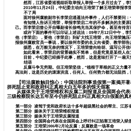
然而，江苏省委巡视组听取举报人举报一个多月过去了，李
2010
11
24
年
月
日，中纪委主动向王培荣了解王培荣举报李
不了局
面对徐州腐败副市长李荣启逍遥法外事件，人们不禁要问：
有知情人告诉王培荣，举报李荣启二年的不多解决的主要原
己。而李荣启曾公开自曝副省长徐鸣充当其保护伞，甚至有传言
09
7
12
或许下面的事件可以印证上述说法：
年
月
日中午，李
他（李荣启），要他（李荣启）到矿大找王培荣，向王培荣施压
报徐州腐败官员一事说，要以徐州市委的名义向省委、教学部告
据悉，在万般无奈的情况下，王培荣曾向给胡、温写公开信
如此看来，李荣启的背景确实不简单，但是究竟是某些人在
目前，中纪委已经插手此事，然而，这是意味打开了一扇天
结语
反腐斗争无穷期。但王培荣坚信，
“植根于草根的正义力量
高法则，这是历史的滚滚洪流，任何人、任何势力都无法阻挡，
【司法腐败触目惊心：
中国法院刑事造假第一案
揭开
著
拼死
阻止
党和政府
纠正真相大白
五年多的惊天
假案
从媒体关于王培荣维权和反腐二则报道及
全国两会代表
三级检察院长达五年至今仍拼死阻止纠正真相大白假案的真
第一部分
凌驾于党和政府长达十多年超级黑社会的帮主、江苏
第二部分
媒体关于王培荣维权报道
第三部分
媒体关于王培荣反腐报道
第四部分
全国两会代表在全国两会上呼吁纠正陷害王培荣入狱
第
五
部分
王培荣
2006年2月
论反腐：
反腐败是一场革命