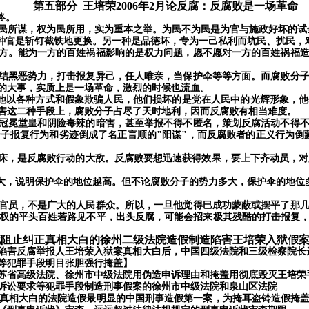
第
五
部分
王培荣
2006年2月
论反腐：
反腐败是一场革命
终。
民所谋，权为民所用，实为重本之举。为民不为民是为官与施政好坏的试
种官是斩钉截铁地更换。另一种是品德坏，专为一己私利而坑民、扰民，
方。能为一方的百姓祸福影响的是权力问题，愿不愿对一方的百姓祸福造
结黑恶势力，打击报复异己，任人唯亲，当保护伞等等方面。而腐败分子
的大事，实质上是一场革命，激烈的时候也流血。
地以各种方式和假象欺骗人民，他们损坏的是党在人民中的光辉形象，他
害这二种手段上，腐败分子占尽了天时地利，因而反腐败有相当难度。
冠冕堂皇和阴险毒辣的暗害，甚至举报不得不匿名，策划反腐活动不得不
子报复行为和劣迹倒成了名正言顺的"阳谋"，而反腐败者的正义行为倒蒙
，是反腐败行动的大敌。反腐败要想迅速获得效果，要上下齐动员，对
大，说明保护伞的地位越高。但不论腐败分子的势力多大，保护伞的地位
官员，不是广大的人民群众。所以，一旦他觉得巳成功蒙蔽或摆平了那几
权的平头百姓若路见不平，出头反腐，可能会招来极其残酷的打击报复
死阻止纠正真相大白的徐州二级法院造假制造陷害王培荣入狱假
陷害反腐举报人王培荣入狱案真相大白后，中国四级法院和三级检察院长
等犯罪手段明目张胆强行掩盖】
苏省高级法院、徐州市中级法院用伪造申诉理由和掩盖用彻底毁灭王培荣
诉讼要求等犯罪手段制造刑事假案的徐州市中级法院和泉山区法院
真相大白的法院造假最明显的中国刑事造假第一案，为掩耳盗铃造假掩