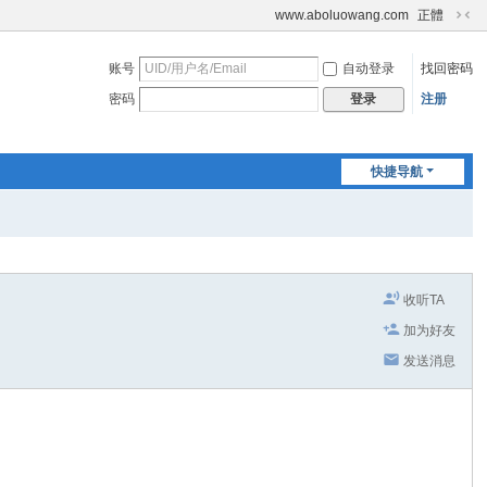
www.aboluowang.com
正體
切
换
账号
自动登录
找回密码
到
窄
密码
注册
登录
版
快捷导航
收听TA
加为好友
发送消息