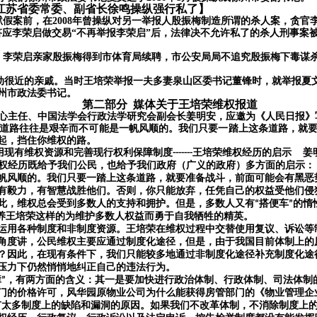
江苏省委常委、副省长徐鸣操纵强行私了】
狱假案前，在
2008年曾操纵对另一举报人殷振梅制造所谓的杀人案，贪
答应李荣启做交易“不再举报李荣启”后，法律决不允许私了的杀人刑事案
：李荣启亲家殷振梅得到市体育局续聘，市公安局局不追究殷振梅下毒谋
动很近的亲戚。当时王培荣举报一夫多妻泉山区委书记董锋时，就举报夏文
州市政法委书记。
第二部分
媒体关于王培荣维权报道
心主任
、
中国法学会行政法学研究会副会长
姜明安
，应邀为《人民日报》
道路往往是艰辛而不可能是一帆风顺的。我们只要一踏上这条道路，就
起，挡住你维权的路。
用现有维权资源和完善现行权利保障制度
王培荣维权经历的启示
姜
-------
维权经历既给予我们公民，也给予我们政府（广义的政府）多方面的启示
风顺的。我们只要一踏上这条道路，就要准备战斗，前面可能会有黑恶
须有毅力，有智慧战胜他们。否则，你只能放弃，任凭自己的权益受他们
，维权总会受到多数人的支持和拥护。但是，多数人又有
搭便车
的惰
“
”
培养王培荣这样的为维护多数人权益而勇于自我牺牲的精英。
用各种制度和非制度资源。王培荣在维权过程中交替使用复议、诉讼等
角度讲，公民维权主要应通过制度化途径，但是，由于我国目前体制上的
？因此，在现有条件下，我们只能较多地通过非制度化途径补充制度化途
的压力下仍然悄悄地纠正自己的违法行为。
障
，有两方面的含义：其一是要加快进行政治体制、行政体制、司法体制
”
门的价格许可，风华园原物业公司为什么能获得房管部门的《物业管理企
有太多制度上的缺陷和漏洞的原因。如果我们不改革体制，不消除制度上