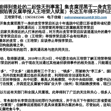
能得到查处的二起惊天刑事案】集贪腐淫黑于一身贪
假陷害反腐举报人王培荣入狱案）长达五年得不到纠
王培荣手机：
13651615346 电子信箱：
peirongwangcumt@163.com
揭开集贪腐淫黑于一身的贪官李荣启长达十年逃脱中纪委江苏省委和省纪
新民通讯社：
王培荣冒死举报江苏腐败高官李荣启
到与李荣启家关系很近的人打来的电话，对方亮出贪官李荣启应该逍遥法外的最
贪官李荣启后台，你（王培荣）举报李荣启是不会有结果的；
最坏的贪官，你（王培荣）应该停止举报李荣启。
启狗急跳墙之举。
将受到应有的惩罚，新民通讯将与您共同关注。
行动，取得新进展。2010年11月24日，中纪委主动向王培荣了解王培荣举
报李荣启的材料，由于现在无法通过其他途径获得事件的相关信息，只能通
子多”、“子女多”（超生拥有三个子女）、“钱多”，而被称为“李三多”
，另外四套则是通过低价买高价卖，利用职权非法谋取私利。
三百封举报信，向中纪委、最高人民检察院、中共中央组织部、省委书记
打击报复，并因坚定反腐被中国矿业大学（徐州）取消副教授资格，现已
，以引起有关部门和全国人民重视。此举得到了广泛的关注和关心，很多
委、常务副市长李荣启违法犯罪行为的情况，并于当天下午接到江苏省委
十分重视”，但解释说巡视组不是具体查案和办案的单位。尽管如此，这
反腐绝食斗争。