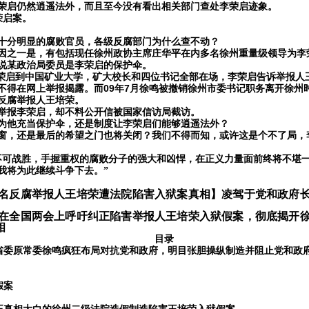
荣启仍然逍遥法外，而且至今没有看出相关部门查处李荣启迹象。
荣启案。
十分明显的腐败官员，各级反腐部门为什么查不动？
因之一是，有包括现任徐州政协主席庄华平在内多名徐州重量级领导为李
说某政治局委员是李荣启的保护伞。
荣启到中国矿业大学，矿大校长和四位书记全部在场，李荣启告诉举报人
09
7
不得在网上举报揭露。而
年
月徐鸣被撤销徐州市委书记职务离开徐州
反腐举报人王培荣。
举报李荣启，却不料公开信被国家信访局截访。
为他充当保护伞，还是制度让李荣启们能够逍遥法外？
窗，还是最后的希望之门也将关闭？我们不得而知，或许这是个不了局，
不可战胜，手握重权的腐败分子的强大和凶悍，在正义力量面前终将不堪
我将为此继续斗争下去。”
名反腐举报人王培荣遭法院陷害入狱案真相
】
凌驾于党和政府
在全国两会上呼吁纠正陷害举报人王培荣入狱假案
，彻底揭开
相
目录
省委原常委徐鸣疯狂布局对抗党和政府，明目张胆操纵制造并阻止党和政
假案