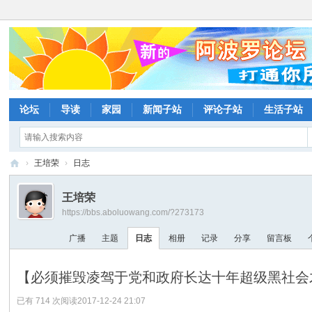
论坛
导读
家园
新闻子站
评论子站
生活子站
›
王培荣
›
日志
阿
王培荣
波
https://bbs.aboluowang.com/?273173
罗
广播
主题
日志
相册
记录
分享
留言板
网
论
【必须摧毁凌驾于党和政府长达十年超级黑社会才
坛
已有 714 次阅读
2017-12-24 21:07