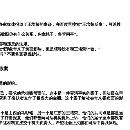
多家媒体报道了王培荣的事迹，在百度里搜索
“王培荣反腐”，可以搜
们腐败跟你有什么关系，狗拿耗子，多管闲事”。
容和违反的法规。
徐州形象带来了负面影响，但是领导没有和王培荣计较。”
吗？不要拿宽容当默认。
假案
重的影响。
己，要求他承担赔偿责任。这本是一件弄清事实的案子，但法官在审
院判了搀扶者支付了相当大的金额。这个案子给社会带来很负面的影
个是山西的马彰铭，另一个是江苏的王培荣。他们的共同点是都是当
到了打击报复，他们都曾向司法机构提出上诉，他们的案子至今都没有
申述材料直接交个有关负责人，希望社会正义能在司法中得以体现。