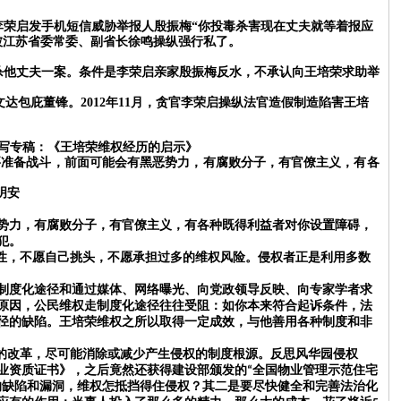
官李荣启发手机短信威胁举报人殷振梅“你投毒杀害现在丈夫就等着报应
被江苏省委常委、副省长徐鸣操纵强行私了。
杀他丈夫一案。条件是李荣启亲家殷振梅反水，不承认向王培荣求助举
达包庇董锋。2012年11月，贪官李荣启操纵法官造假制造陷害王培
写专稿：《
王培荣维权经历的启示
》
要准备战斗，前面可能会有黑恶势力，有腐败分子，有官僚主义，有各
明安
：
势力，有腐败分子，有官僚主义，有各种既得利益者对你设置障碍，
侵犯。
性，不愿自己挑头，不愿承担过多的维权风险。侵权者正是利用多数
制度化途径和通过媒体、网络曝光、向党政领导反映、向专家学者求
原因，公民维权走制度化途径往往受阻：如你本来符合起诉条件，法
径的缺陷。王培荣维权之所以取得一定成效，与他善用各种制度和非
的改革，尽可能消除或减少产生侵权的制度根源。反思风华园侵权
业资质证书》，之后竟然还获得建设部颁发的
全国物业管理示范住宅
“
的缺陷和漏洞，维权怎抵挡得住侵权？其二是要尽快健全和完善法治化