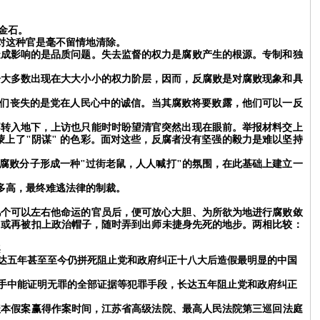
金石。
对这种官是毫不留情地清除。
成影响的是品质问题。失去监督的权力是腐败产生的根源。专制和独
大多数出现在大大小小的权力阶层，因而，反腐败是对腐败现象和具
们丧失的是党在人民心中的诚信。当其腐败将要败露，他们可以一反
转入地下，上访也只能时时盼望清官突然出现在眼前。举报材料交上
上了"阴谋" 的色彩。面对这些，反腐者没有坚强的毅力是难以坚持
腐败分子形成一种"过街老鼠，人人喊打"的氛围，在此基础上建立一
多高，最终难逃法律的制裁。
个可以左右他命运的官员后，便可放心大胆、为所欲为地进行腐败敛
，或再被扣上政治帽子，随时弄到出师未捷身先死的地步。两相比较：
案
达五年甚至至今仍拼死阻止党和政府纠正十八大后造假最明显的中国
手中能证明无罪的全部证据等犯罪手段，长达五年阻止党和政府纠正
盖本假案赢得作案时间，
江苏省高级法院、最高人民法院第三巡回法庭