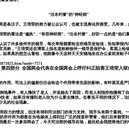
“沽名钓誉”的“神经病”
是条汉子。王培荣的努力被公众认可，也被主流舆论所接受。几年来，
培荣的看法是
“偏执”、“有些神经病”、“沽名钓誉”，好听一点的是“他
权认识了许多徐州市的领导，每次举报都要给这些领导发短信，告知举报内
该官员称，“王培荣还在博客上指名道姓称徐州一领导是保护伞，客观上给
如果真的想怎么着他，他能像今天这样天天安稳地坐在办公桌前发帖子
t_2071825.htm?node=7571
第四部分
全国两会代表在全国两会上呼吁纠正陷害王培荣入狱
：
用。司法上的偏差往往会给这个作用带来负面的影响，有时甚至是严
地事件，有人搀扶了老人，并送她去了医院，而老人则指控他撞倒了自
搀扶者，如果没有撞到老人你为什么要去搀扶。在事实不明的情况下，法
少见的社会现象。
权力的情况，但没有得到司法部门的有力支持。我手头有两个案例。一
的所作所为都曾在当地媒体上得到过广泛的报道和赞誉，他们后来都受
我最后一次参加两会了，今天司法部的领导在场，趁此机会我想将他们的