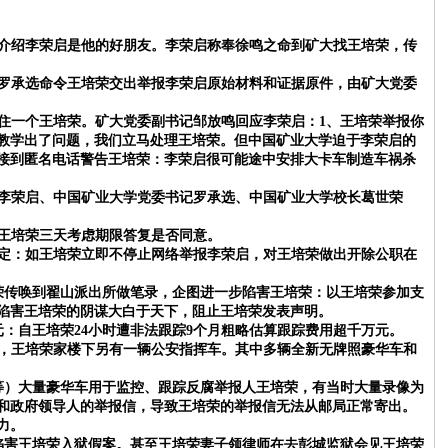
介绍李荣启是他的好朋友。李荣启称奉徐鸣之命到矿大找王培荣，传
罗承选命令王培荣交出举报李荣启原始材料和证据原件，由矿大党委
住一个王培荣。矿大党委副书记邹放鸣回应李荣启：
1、王培荣举报你
荣教学出了问题，我们立马处理王培荣。但中国矿业大学迫于李荣启的
荣接到匿名电话警告王培荣：李荣启很可能途中安排大卡车制造车祸杀
李荣启、中国矿业大学党委书记罗承选、中国矿业大学校长葛世荣
王培荣三天考虑期限答复是否同意。
定：如王培荣立即不停止网络举报李荣启，对王培荣做出开除公职在
荣传唤到翟山派出所做笔录，企图进一步陷害王培荣：以王培荣参加支
怕陷害王培荣的阴谋大白于天下，阻止王培荣发表声明。
元：自王培荣24小时遭非法跟踪9个月粗略估算跟踪费用超千万元。
，王培荣家楼下另有一辆公安指挥车。其中多辆全新无牌照豪华车和
等）大量豪华车用于监控、跟踪反腐举报人王培荣，有当时大量录像为
和政府领导人的举报信，导致王培荣的举报信无法从邮局正常寄出。
力。
揭露陷害王培荣入狱假案。甚至王培荣妻子领律师在去彭城监狱会见王培荣