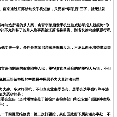
、南京通过江苏移动发手机短信，只要有
“李荣启”三字，就无法发
殷振梅制造所谓的杀人案，贪官李荣启发手机短信威胁举报人殷振梅“你
律决不允许私了的杀人刑事案被江苏省委常委、副省长徐鸣操纵强行私
杀他丈夫一案。条件是李荣启亲家殷振梅反水，不承认向王培荣求助举
法官造假制造的假案陷害入狱；举报贪官李荣启的的举报人马恒，不但
庇被王培荣举报的中国最牛黑恶势力大量违法犯罪
力大肆、多次打砸抢，不但查实业主委员会、居委会选举强行剥夺法
极为恶劣的是：
居委会主任（当时潘增奎处于被徐州市检察部门和公安部门因刑事案取
年）。
来一千四百元维修费；第二次打砸抢，泉山区政府下属街道办事处，不