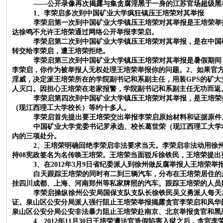
——公开录像再次揭露与集贪腐淫黑于一身的江苏官场超级黑
1、李荣启多次到中国矿业大学疯狂镇压王培荣对其举报
李荣启第一次到中国矿业大学镇压王培荣对其举报是王培荣举
达徐鸣不允许王培荣通过网络公开举报李荣启。
李荣启第二次到中国矿业大学镇压王培荣对其举报，是在中国
转交给李荣启，遭王培荣拒绝。
李荣启第三次到中国矿业大学镇压王培荣对其举报是暑假期间
李荣启，你作为被举报人无权处理王培荣举报你的问题。2、如果官
淫威，决定派王培荣所在的学院副书记和系副主任，用装GPS的矿
人灭口。因担心王培荣在老家报警，学院副书记和系副主任无功而返
李荣启第四次到中国矿业大学镇压王培荣对其举报，是王培荣
（现江西理工大学校长）等约十多人。
李荣启首先提出要王培荣交出举报李荣启原始材料和证据原件
中国矿业大学党委书记罗承选、校长葛世荣（现江西理工大学
内的三项处分。
2、王培荣明确回绝李荣启非法要求当天。李荣启非法动用徐
持08宪政签名为名传唤王培荣。王培荣当面驳斥徐铁民，王培荣提
3、在2012年3月9日省纪委派人到徐州做反腐举报人王培
白天跟踪王培荣的同时有二到三辆汽车，分布在王培荣居住的
挂四川成都、上海、河南郑州等私家牌照的汽车。跟踪王培荣的人员
李荣启操纵徐州公安局国保支队支队长徐铁民吴义勇派人每天
证。泉山区公安分局派人强行阻止王培荣举报揭露贪官李荣启和风华
泉山区公安分局公安非法暴力阻止王培荣赴南京、北京举报贪官和黑
4、2012年11月30日王培荣遭法官造假陷害入狱之后，