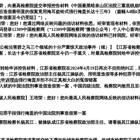
荣，向最高检察院提交举报控告材料《
中国最黑暗泉山区法院三重底线崩
后造假最明显的假案竟用掩耳盗铃式强行掩盖长达十三年
》（篇幅
A4纸
本假案至今仍受阻】
”
）。
】王培荣：您好！您通过网络反映问题的信访材料收悉。经审查现有材料，
录12309中国检察网（“12309中国检察网”微信公众号）个人中心查
察院】王培荣：您好！您向最高人民检察院网络反映的信访材料已转我院。
公检法害群之马三个领域的十分严重惊天政治事件（续）】【江苏省检
案，长达十多年江苏省检察院至今仍一手遮天，对最高检察院转给申诉控
院转给申诉控告材料，江苏省检察院在
2024年4月19日再次不但拒绝纠正
控告：
江苏省检察院政治部主任杨其江操纵的、用明显造假等多种犯罪手
造申诉理由
强行掩盖并拒不纠正真相大白的冤假错案
荣入狱的中国法院刑事造假造假第一案，中国四级法院、检察院均敢而且
苏省人民检察院】王培荣：您好！您向最高人民检察院网络反映的信访材料
犯罪手段强行掩盖的中国法院刑事造假第一案
察院检察长杨其江，被操纵成江苏省检察院政治部主任。请看杨其江操纵