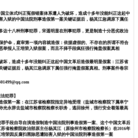
中国立体式纠正冤假错案体系遭人为破坏，造成十多年没能纠正这起中
害入狱的中国法院刑事造假第一案关键证据后，杨其江急调原下属任
多达十八种刑事犯罪，宋遥明显在刑事犯罪，更是制造十分恶劣政治
保护伞，庭审第一项内容就造假：依据虚假的、不存在的所谓不符合
恶举报人王培荣入狱假案，而且不择手段疯狂强行掩盖假案真相
破坏，造成十多年没能纠正这起中国文革后造假最明显假案：江苏省
关键证据后，杨其江急调原下属任强行掩盖假案真相。
刑事案件卷宗
301499@qq.com
违法犯罪】
造假第一案：在江苏省检察院指定异地受理（盐城市检察院下属阜宁
孙光永辞去盐城市检察院检察长职务，逃回徐州，强行安全着落最高
事犯罪手段自导自演造假制造中国法院刑事造假第一案、这个中国文革后
苏省检察院政治部原主任杨其江（原徐州市检察院检察长）在2016年
人王培荣因反腐扫黑除恶遭陷害入狱的中国法院刑事造假第一案