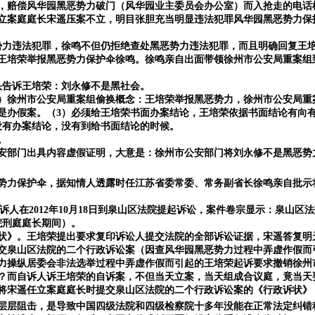
，赔偿风华园黑恶势力破门（风华园业主委员会办公室）而入抢走的电话
立案庭庭长宋遥压案不立，明目张胆充当明显违法犯罪风华园黑恶势力保
势力违法犯罪，徐鸣不但仍拒绝查处黑恶势力违法犯罪，而且明确回复王培
王培荣举报黑恶势力保护伞徐鸣。徐鸣亲自出面带领徐州市公安局重案组
头告诉王培荣：刘永修不是黑社会。
1）徐州市公安局重案组偷换概念：王培荣举报黑恶势力，徐州市公安局重
是办假案。（3）必须给王培荣书面办案结论，王培荣依据书面结论有向
没有办案结论，没有到给书面结论的时候。
。
安部门出具内容虚假证明
，
大意是：徐州市公安部门将刘永修不是黑恶势
势力保护伞，据知情人透露时任江苏省委常委、常务副省长徐鸣亲自批示
写明自诉人在2012年10月18日到泉山区法院提起诉讼，案件卷宗显示：
院刑庭庭长期间）。
诉状》。王培荣提出要求复印诉讼人提交法院的全部诉讼证据，宋遥答复明
交泉山区法院的二个行政诉讼案（因查风华园黑恶势力过程中弄虚作假而
力操纵居委会非法选举过程中弄虚作假而引起的王培荣起诉要求撤销徐州市泉
？而自诉人诉王培荣的自诉案，不但当天立案，当天组成合议庭，竟当天
将宋遥任立案庭庭长时提交泉山区法院的二个行政诉讼案的《行政诉状》
层层阻击，是导致中国四级法院和四级检察院十多年没能在正常法定纠错