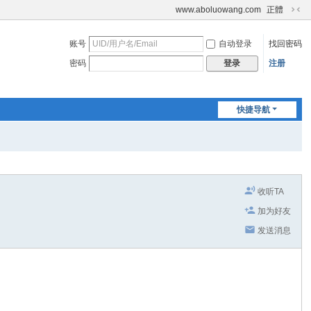
www.aboluowang.com
正體
切
换
账号
自动登录
找回密码
到
窄
密码
注册
登录
版
快捷导航
收听TA
加为好友
发送消息