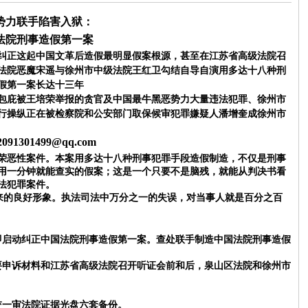
势力联手陷害入狱：
法院刑事造假第一案
纠正这起中国文革后造假最明显假案根源，甚至在江苏省高级法院召
法院恶魔宋遥与徐州市中级法院王红卫勾结自导自演用多达十八种刑
假第一案长达十三年
包庇被王培荣举报的贪官及中国最牛黑恶势力大量违法犯罪、
徐州市
行操纵正在被检察院和公安部门取保候审犯罪嫌疑人潘增奎
成徐州市
2091301499@qq.com
荣恶性案件。本案用多达十八种刑事犯罪手段造假制造，不仅是刑事
用一分钟就能查实的假案；这是一个只要不是脑残，就能从判决书看
法犯罪案件。
累起来的良好形象。执法司法中万分之一的失误，对当事人就是百分之百
即启动纠正中国法院刑事造假第一案。
查处联手制造中国法院刑事造假
要申诉材料和江苏省高级法院召开听证会前和后，泉山区法院和徐州市
交一审法院证据光盘六套备份。