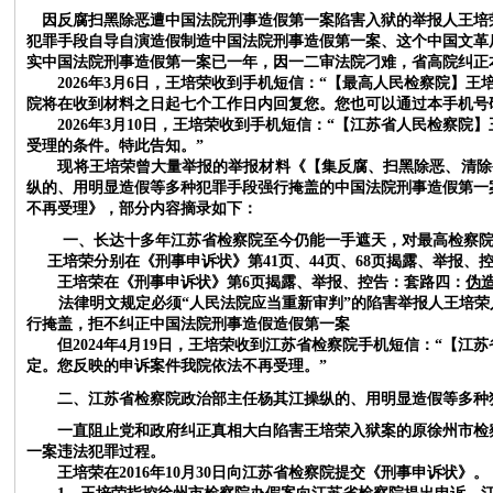
因反腐扫黑除恶遭中国法院刑事造假第一案陷害入狱的举报人王培
犯罪手段自导自演造假制造中国法院刑事造假第一案、这个中国文革
实中国法院刑事造假第一案已一年，因一二审法院刁难，省高院纠正
2026年3月6日，王培荣收到手机短信：“【最高人民检察院
院将在收到材料之日起七个工作日内回复您。您也可以通过本手机号码登
2026年3月10日，王培荣收到手机短信：“【江苏省人民检
受理的条件。特此告知。”
现将王培荣曾大量举报的举报材料《【集反腐、扫黑除恶、清除
纵的、用明显造假等多种犯罪手段强行掩盖的中国法院刑事造假第一
不再受理》，部分内容摘录如下：
一、长达十多年江苏省检察院至今仍能一手遮天，对最高检察
王培荣分别在《刑事申诉状》第
41页、44页、68页揭露、举报、
王培荣在《刑事申诉状》第
6页揭露、举报、控告：
套路四：
伪
法律明文规定必须
“人民法院应当重新审判”的陷害举报人王培
行掩盖，拒不纠正中国法院刑事造假造假第一案
但
2024年4月19日，王培荣收到江苏省检察院手机短信：
“【江
定。您反映的申诉案件我院依法不再受理。”
二、江苏省检察院政治部主任杨其江操纵的、用明显造假等多种
一直阻止党和政府纠正真相大白陷害王培荣入狱案的原徐州市检
一案违法犯罪过程。
王培荣在
2016年10月30日向江苏省检察院提交《刑事申诉状》。