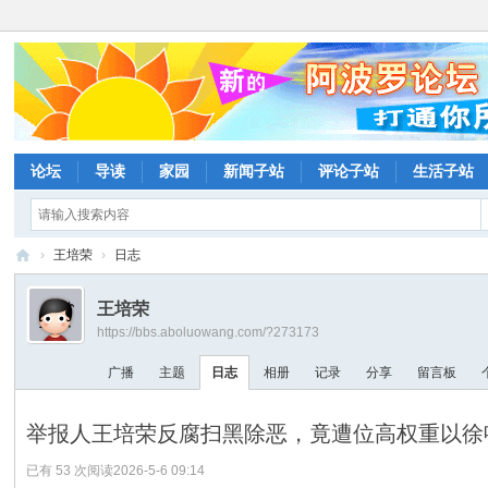
论坛
导读
家园
新闻子站
评论子站
生活子站
›
王培荣
›
日志
阿
王培荣
波
https://bbs.aboluowang.com/?273173
罗
广播
主题
日志
相册
记录
分享
留言板
网
论
举报人王培荣反腐扫黑除恶，竟遭位高权重以徐鸣
坛
已有 53 次阅读
2026-5-6 09:14