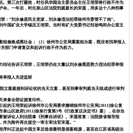
机。第三次打砸抢，
时任风华园业主委员会主任王培荣将行政不作为
护伞。
一年后，
时任泉山区法院刑庭庭长的宋遥，用多达十八种刑事
荣：“刘永修是民主党派，刘永修违法犯罪徐州市委管不了他”。
到中国矿业大学镇压王培荣。当时有矿大党委书记邹放鸣和办公室主
案组偷换成黑社会；（2）徐州市公安局重案组办案，既没有找举报人
有关部门申请复议和起诉行政不作为权力。
力结论告诉王培荣，王培荣仍在大量以刘永修黑恶势力违法犯罪举报
将举报人关进监狱
泉山区法院立案庭接到诉讼状的当天立案，甚至刑事审判庭当天组成进行审判
天来拿全部证据复印件。
引起的王培荣起诉徐州市公安局要求撤销徐州市公安局
[2011]徐公复
山区政府[2011]徐泉行复第3号《行政复议决定书》案），在你当
要被诉讼人到法院拿《刑事自诉状》。宋遥答复：
法院接省领导指
，作为附件再次提交一审主审法官宋遥。
”
程序纠正这起中国文革后造假最明显假案根源，甚至在江苏省高级法