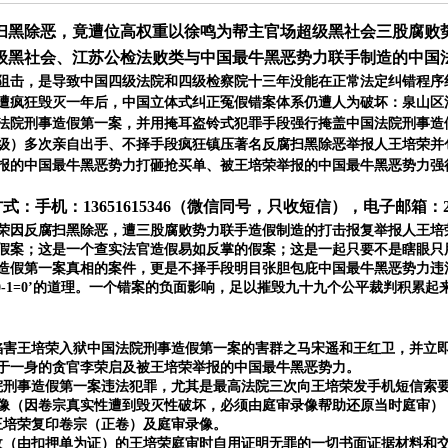
扫黑除恶，竟遭位高权重以徐鸣为帮主官场超级黑社会三股腐败
级黑社会、江苏公检法败类与中国最牛黑恶势力联手制造的中国
阻击，是导致中国四级法院和四级检察院十三年没能在正常法定纠错程序
遭疯狂毁灭一年后，中国立体式纠正冤假错案体系仍遭人为破坏
：泉山区
法院刑事造假第一案，并用掩耳盗铃式犯罪手段强行掩盖中国法院刑事造
级）
多次亲自出手、不择手段疯狂镇压著名反腐扫黑除恶举报人王培荣并
报的中国最牛黑恶势力打砸抢买单
、被王培荣举报的中国最牛黑恶势力强
方式：手机：
13651615346（微信同号，只收短信），电子邮箱：
荣因反腐扫黑除恶，遭三股腐败势力联手造假制造的打击报复举报人王培
假案；这是一个查实法官造假易如反掌的假案；这是一起只要不是瞎眼只
造假第一案真相的案件，更是不择手段明目张胆包庇中国最牛黑恶势力违
100-1=0’的道理。一个错案的负面影响，足以摧毁九十九个公平裁判积
陷害王培荣入狱中国法院刑事造假第一案的害群之马宋遥和王红卫，并立
于一身的贪官李荣启及被王培荣举报的中国最牛黑恶势力。
院刑事造假第一案违法犯罪，尤其是最高法院三次向王培荣发手机短信索
像（因卷宗真实性遭到毁灭性破坏，必须由庭审录像帮助还原当时庭审）
王培荣复印卷宗（正卷）及庭审录像。
收（由扣押单为证）的王培荣庭审时自用证明无罪的一切书面证据材料和