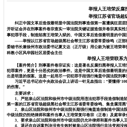
举报人王培荣反腐
举报江苏省官场超
纠正中国文革后造假最明显中国法院刑事造假第一案遭疯狂层层
开听证会并在刑事案件卷宗查实一审法院关键证据造假并卷宗真实性
事犯罪手段，制造陷害王培荣入狱的、中国文革后造假最明显的中国
——
举报以江苏省官场超级黑社会帮主江苏省委常委徐鸣（正部
委秘书长兼徐州市政法委书记夏文达（正厅级）
用公款为被王培荣举
科教小区风华园社区居委会主任
举报人王培荣联系
【案件简介】
刑事案件卷宗证实：这是著名反腐扫黑举报人王培
犯罪案件，更是十分恶劣的政治事件。这是中国文革后造假最明显的
出是明显的假案。这是一起用尽一切犯罪手段强行掩盖中国法院刑事
习近平总书记在中央政法会议上讲话
一针见血
指出：
“要懂得‘
的伤害。”
主要诉求：
1、严惩泉山区法院和徐州市中级法院用违法犯罪手段造假制造
第一案的江苏省官场超级黑社会帮主江苏省委常委徐鸣、集贪腐淫黑
2、泉山区法院和徐州市中级法院长期强行掩盖造假制造中国法
中级法院仍拒绝律师和案件当事人王培荣复印卷宗（正卷）及庭审录
3、要求泉山区法院和徐州市中级法院仍允许律师和案件当事人
4、退还在自诉案判决没有生效时被泉山区法院强行非法变相没