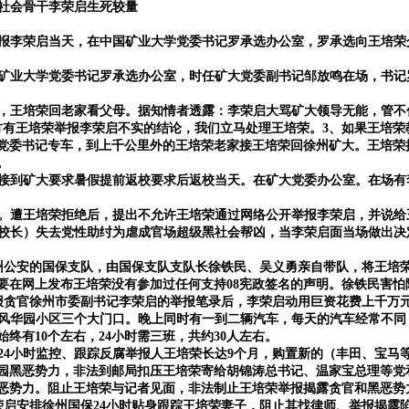
社会骨干李荣启生死较量
报李荣启当天，在中国矿业大学党委书记罗承选办公室，罗承选向王培荣
矿业大学党委书记罗承选办公室，时任矿大党委副书记邹放鸣在场，书记
，王培荣回老家看父母。据知情者透露：李荣启大骂矿大领导无能，管不
方有王培荣举报李荣启不实的结论，我们立马处理王培荣。3、如果王培
大党委书记专车，到上千公里外的王培荣老家接王培荣回徐州矿大。王培
。
接到矿大要求暑假提前返校要求后返校当天。在矿大党委办公室。在场有
。遭王培荣拒绝后，提出不允许王培荣通过网络公开举报李荣启，并说给
校长）
失去党性助纣为虐成官场超级黑社会帮凶，
当李荣启面当场做出决
州公安的国保支队，由国保支队支队长徐铁民、吴义勇亲自带队，将王培
出要在网上发布王培荣没有参加过任何支持08宪政签名的声明。徐铁民害
荣举报贪官徐州市委副书记李荣启的举报笔录后，李荣启动用巨资花费上千万
风华园小区三个大门口。晚上同时有一到二辆汽车，每天的汽车经常不同
始终有
10个左右，24小时需三班，共约30人左右。
24小时监控、跟踪反腐举报人王培荣长达9个月，购置新的（丰田、宝马
园黑恶势力，非法到邮局扣压王培荣寄给胡锦涛总书记、温家宝总理等党
恶势力。阻止王培荣与记者见面，非法制止王培荣举报揭露贪官和黑恶势
贪官李荣启安排徐州国保24小时贴身跟踪王培荣妻子，阻止其找律师、举报