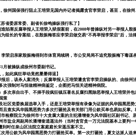
，徐州国保强行阻止王培荣见国内外记者揭露贪官李荣启，甚至，在徐州
江苏省委原常委、副省长徐鸣操纵强行私了】
制造陷害反腐举报人王培荣入狱假案前，在
2008年曾操纵对另一举报人
为组长的专案组，在殷振梅答应李荣启做交易“不再举报李荣启”后，
法
：李荣启亲家殷振梅得到市体育局续聘，市公安局局不追究殷振梅下毒谋
6年1月被操纵成徐州市委副书记。
人，如此疯狂举动竟然屡屡得逞】
举报后，该杀人案消失；反腐举报人王培荣遭贪官李荣启操纵的、由徐州
多次强制对马恒做精神病鉴定，企图把马恒关进精神病院。
）多次亲自出手、不择手段疯狂镇压著名反腐扫黑除恶举报人王培荣并包
国策
及社区党委换届选举入手，还是王培荣举报有录像为证据的风华园黑恶势
而且查实风华园黑恶势力多次打砸抢及有关部门用公款买单也易如反掌。
州市检察院立为徐州市十大贪腐大案的主犯潘增奎为风华园社区副书记、
州市盐业局副局长潘增奎逍遥法外（当时贪官贪一万元法院基本上要判一
遭到时任泉山区法院立案庭庭长宋遥压案不立。
三次用公款为风华园黑恶势力打砸抢买单
。第一次打砸抢，夏文达派人送