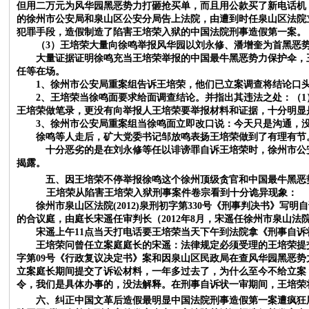
但用二万元为风华园黑恶势力打砸抢买单，而且用公款买了新电话机
的徐州市公安局和泉山区公安分局告上法院，由遭到时任泉山区法院
犯罪手段，造假制造了陷害王培荣入狱的中国法院刑事造假第一案
。
（
3）王培荣大量向徐鸣举报风华园以刘永修、潘增奎为首黑恶
大量证据证明徐鸣充当王培荣举报的中国最牛黑恶势力保护伞，
任等在场。
1、徐州市公安局重案组告诉王培荣，他们已立案调查将结论口
2、王培荣当徐鸣面要求给面调查结论。并指出其违法之处：（
王培荣做笔录，更没有向举报人王培荣要举报材料和证据，十分明显
3、徐州市公安局重案组当徐鸣面立即改口说：今天只是沟通，
徐鸣等人走后，矿大党委书记邹放鸣表扬王培荣做到了有理有节
十分恶劣的是在刘永修等任以诽谤罪自诉王培荣时，徐州市公
揭露。
五、因王培荣不停举报徐鸣这个徐州顶级贪官和中国最牛黑恶
王培荣从陷害王培荣入狱刑事案件卷宗看到十分诡异现象：
徐州市泉山区法院
(2012)泉刑初字第330号《刑事判决书》
的合议庭，由庭长宋遥任审判长（2012年8月，宋遥任徐州市泉山法
宋遥上午
11点当天打电话要王培荣当天下午到法院拿《刑事自
王培荣问曾任立案庭庭长的宋遥：法律规定必须受理的王培荣提
字第09号《行政复议决定书》案和因泉山区民政局在查风华园黑恶势
立案庭长期间提交了诉讼材料，一年多过去了，为什么至今不给立案
令，我们是具体办事的，没法解释
。在刑事自诉状一审期间，王培荣
六、纠正中国文革后造假最明显中国法院刑事造假第一案遭疯狂