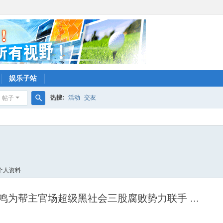
娱乐子站
热搜:
活动
交友
帖子
搜
索
个人资料
为帮主官场超级黑社会三股腐败势力联手 ...