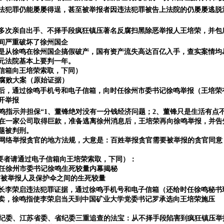
法犯罪仍能屡屡得逞，甚至被举报者因违法犯罪被告上法院的仍屡屡逃脱
多次亲自出手、不择手段疯狂镇压著名反腐扫黑除恶举报人王培荣，并包
间严重破坏了徐州国企
是从徐鸣在徐州国企搞假破产，国有资产流失高达百亿入手，查实案情均
万元法院基本上要判一年。
信箱向王培荣索取，下同）
腐败大案（原始证据）
后，通过徐鸣手机号和电子信箱，向时任徐州市委书记徐鸣举报（王培荣
开举报
鸣指示并担保
“1、董锋绝对没有一分钱经济问题；2、董锋只是生活有点
在一家公司取得巨款，准备逃离徐州消息后，王培荣再向徐鸣举报，并告
题被判刑。
网络举报贪官的地方法规，大意是：百姓举报贪官需要被举报的贪官同意
需要者请通过电子信箱向王培荣索取，下同）：
任徐州市委书记徐鸣生死较量内幕揭秘
与被举报人及保护伞之间的生死较量
长李荣启违法犯罪证据，通过徐鸣手机号和电子信箱（还给时任徐鸣秘书
卖，徐鸣指使李荣启当天到中国矿业大学党委书记罗承选向王培荣施压
纪委、江苏省委、省纪委三重追查的法宝：从不择手段陷害到疯狂镇压举