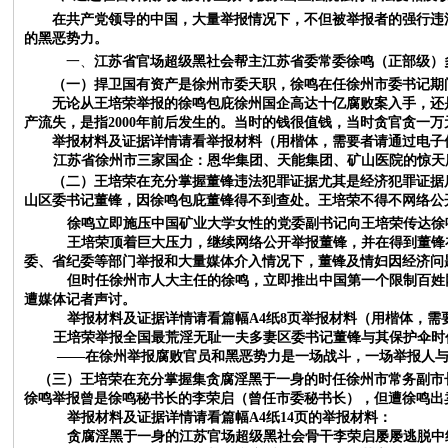
在共产党领导的中国，大量举报情况下，不但被举报者的强行违
的黑恶势力。
一、
江苏省官场超级黑社会帮主江苏省委常委徐鸣（正部级）
（一）捍卫国有资产是徐州市委天职，徐鸣在任徐州市委书记期
无论从王培荣举报的徐鸣包庇徐州国企高达十亿腐败案入手，还
产流失，是指
2000年前后发生的。当时的钱很值钱，当时贪官贪一
举报材料及证据详情请看举报材料（用楷体，需要者请通过电子
江苏省徐州市三家国企：恩华集团、天能集团、矿山医院的惊天
（二）王培荣在充分掌握董锋违法犯罪证据尤其是经济犯罪证据
山区委书记董锋，因徐鸣包庇董锋得不到查处。王培荣不得不网络公
徐鸣立即施压中国矿业大学女性的党委副书记向王培荣传达徐
王培荣顶着巨大压力，继续网络公开举报董锋，并在得到董锋
委、省纪委等部门举报和大量媒体介入情况下，董锋及情妇因经济问
但时任徐州市人大主任的徐鸣，立即推出中国第一个限制百姓
遭媒体记者声讨。
举报材料及证据详情请看篇幅
A4纸8页举报材料（用楷体，
王培荣举报全国最荒淫无耻一夫多妻区委书记董锋与其保护伞时
——在徐州举报腐败官员和黑恶势力是一场战斗，一场举报人
（三）王培荣在充分掌握集贪腐淫黑于一身的时任徐州市常务副市
徐鸣举报曾是徐鸣秘书长的李荣启（曾任市委秘书长），但遭徐鸣出
举报材料及证据详情请看篇幅
A4纸14页的举报材料：
贪腐淫黑于一身的江苏官场超级黑社会骨干李荣启屡屡逃脱中