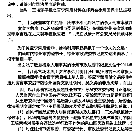
途中，遭徐州市司法局电话拦截。
当时，王培荣举报贪官李荣启材料在邮局被徐州国保非法拦截
出。
二、【为掩盖李荣启犯罪，法律决不允许私了的杀人刑事案被
贪官李荣启（江苏省徐州市委原副书记）在操纵徐州法官造假
投毒杀害现在丈夫就等着报应吧！”，成立以徐州市公安局局长顾林岗
了。
为了掩盖李荣启犯罪，徐鸣利用职权操纵了一个惊人的交易：
由当时的徐州市委秘书长、徐州市政法委书记夏文达出面私了
报李荣启一事。
出面私了殷振梅杀人刑事案的徐州市政法委书记夏文达于
201
三、【江苏官场太黑！贪官李荣启明目张胆疯狂迫害三名举报
殷振梅因举报贪官李荣启摊上杀人案，答应李荣启做交易停住
遭到贪官李荣启帮凶徐州国保支队徐铁民、吴义勇的非法拘禁，而且
四、以江苏省官场超级黑社会帮主江苏省委常委徐鸣（正部级
人民当家作主是中国共产党执政基石，清除黑恶势力是党和政府
从王培荣举报中国最牛黑恶势力操纵风华园业主委员会、居委会
律法规明文规定赋予业主居民选举权及党委选举明显作弊易如反掌，
（
1）如风华园黑恶势力明目张胆对抗政法部门，
二次操纵被徐
保候审）
。风华园黑恶势力使得任上犯贩卖私盐主犯和严重贪污的徐
王培荣将对居委会违法选举行政不作为的泉山区民政局告上法院，
（
2）
时任徐州市委常委、市委秘书长、市政法委书记夏文达等