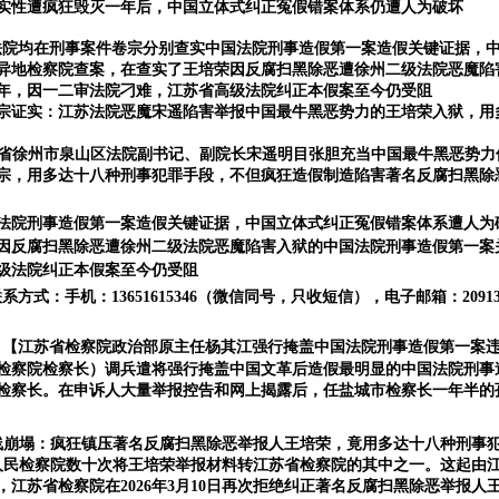
实性遭疯狂毁灭一年后，中国立体式纠正冤假错案体系仍遭人为破坏
法院均在刑事案件卷宗分别查实中国法院刑事造假第一案造假关键证据，
异地检察院查案，在查实了王培荣因反腐扫黑除恶遭徐州二级法院恶魔陷
年，因一二审法院刁难，江苏省高级法院纠正本假案至今仍受阻
宗证实：
江苏法院恶魔宋遥陷害举报中国最牛黑恶势力的王培荣入狱，用
省徐州市泉山区法院副书记、副院长宋遥明目张胆充当中国最牛黑恶势力
宗，用多达十八种刑事犯罪手段，不但疯狂造假制造陷害著名反腐扫黑除
法院刑事造假第一案造假关键证据，中国立体式纠正冤假错案体系遭人为
因反腐扫黑除恶遭徐州二级法院恶魔陷害入狱的中国法院刑事造假第一案
级法院纠正本假案至今仍受阻
联系方式：手机：
13651615346（微信同号，只收短信），电子邮箱：
2091
【江苏省检察院政治部原主任杨其江强行掩盖中国法院刑事造假第一案
检察院检察长）调兵遣将强行掩盖中国文革后造假最明显的中国法院刑事
检察长。在申诉人大量举报控告和网上揭露后，任盐城市检察长一年半的
重底线崩塌：疯狂镇压著名反腐扫黑除恶举报人王培荣，竟用多达十八种刑
民检察院数十次将王培荣举报材料转江苏省检察院的其中之一。这起由江
江苏省检察院在2026年3月10日再次拒绝纠正著名反腐扫黑除恶举报