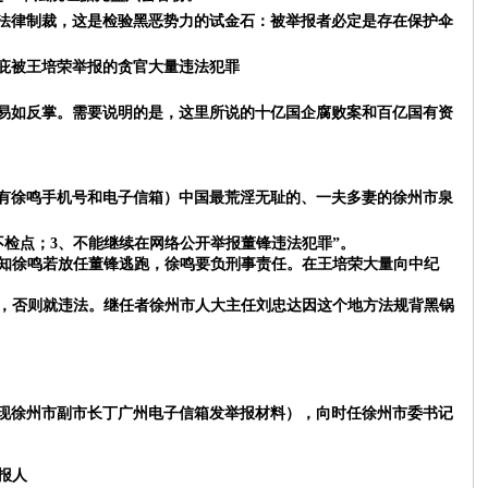
法律制裁，这是检验黑恶势力的试金石：被举报者必定是存在保护伞
庇被王培荣举报的贪官大量违法犯罪
易如反掌。需要说明的是，这里所说的十亿国企腐败案和百亿国有资
有徐鸣手机号和电子信箱）中国最荒淫无耻的、一夫多妻的徐州市泉
不检点；3、不能继续在网络公开举报董锋违法犯罪”。
知徐鸣若放任董锋逃跑，徐鸣要负刑事责任。在王培荣大量向中纪
，否则就违法。继任者徐州市人大主任刘忠达因这个地方法规背黑锅
现徐州市副市长丁广州电子信箱发举报材料），向时任徐州市委书记
报人