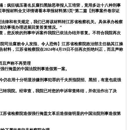
塌：疯狂镇压著名反腐扫黑除恶举报人王培荣，竟用多达十八种刑事
6页举报材料全文详情请看本举报材料第3页“第二篇
【刑事案件卷宗证
依照法律和有关规定，我们已将该材料转江苏省检察机关。具体承办检察
询信访事项办理进展回复答复情况。”
经审查，您反映的刑事申诉案件我院已依法办结并答复。不符合我院再次
察院司法腐败令人发指、令人恐怖】江苏省检察院政治部主任杨其江操
告材料，江苏省检察院在
2024年4月19日不但再次拒绝纠正，而且声称
，而且声称不再受理
段强行掩盖的中国法院刑事造假第一案。
至今仍在用十分明显涉嫌刑事犯罪的千夫所指阴招、黑招，有意包庇强
已转我院。经审查，我院已对您的申诉审查终结，并依法作出了决
江苏省检察院造假强行掩盖文革后造假做明显的中国法院刑事造假第