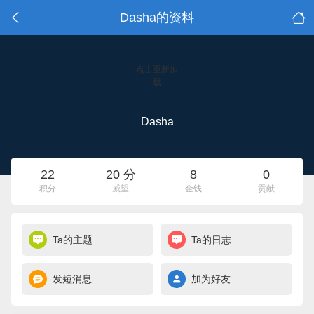
Dasha的资料
点击重新加
载
Dasha
22
20 分
8
0
积分
威望
金钱
贡献
Ta的主题
Ta的日志
发短消息
加为好友