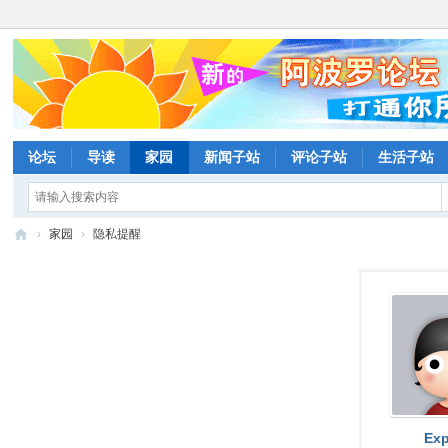
论坛
导读
家园
新闻子站
评论子站
生活子站
›
家园
›
隐私提醒
阿
波
罗
网
论
坛
Ex