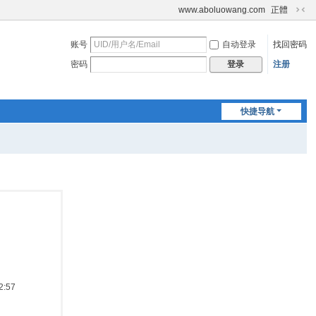
www.aboluowang.com
正體
切
换
账号
自动登录
找回密码
到
窄
密码
注册
登录
版
快捷导航
:57