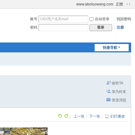
www.aboluowang.com
正體
切
换
账号
自动登录
找回密码
到
窄
密码
注册
登录
版
快捷导航
收听TA
加为好友
发送消息
|
上一张
|
下一张
|
幻灯播放