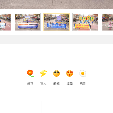
鲜花
雷人
酷毙
漂亮
鸡蛋