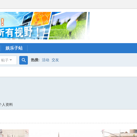
娱乐子站
热搜:
活动
交友
帖子
搜
索
个人资料