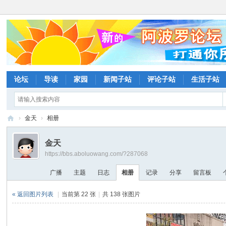
论坛
导读
家园
新闻子站
评论子站
生活子站
›
金天
›
相册
阿
金天
波
https://bbs.aboluowang.com/?287068
罗
广播
主题
日志
相册
记录
分享
留言板
网
论
« 返回图片列表
|
当前第 22 张
|
共 138 张图片
坛