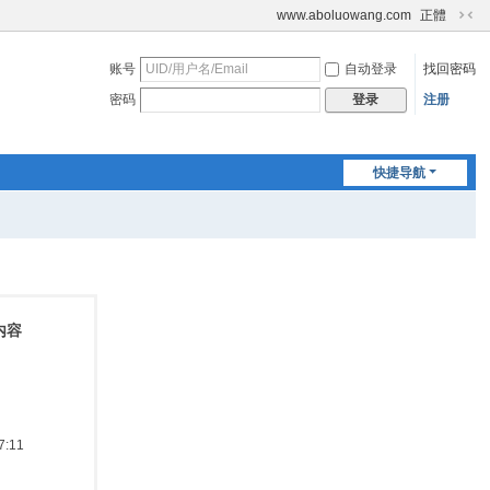
www.aboluowang.com
正體
切
换
账号
自动登录
找回密码
到
窄
密码
注册
登录
版
快捷导航
内容
:11