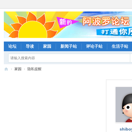
论坛
导读
家园
新闻子站
评论子站
生活子站
›
家园
›
隐私提醒
阿
波
罗
网
论
坛
shibo