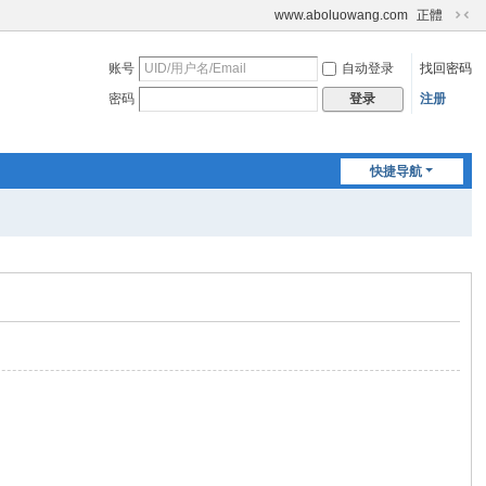
www.aboluowang.com
正體
切
换
账号
自动登录
找回密码
到
窄
密码
注册
登录
版
快捷导航