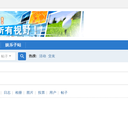
娱乐子站
热搜:
活动
交友
帖子
搜
索
|
日志
|
相册
|
图片
|
投票
|
用户
|
帖子