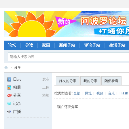
论坛
导读
家园
新闻子站
评论子站
生活子站
›
分享
阿
日志
发布
好友的分享
我的分享
随便看看
波
相册
上传
罗
按类型查看:
全部
|
网址
|
视频
|
音乐
|
Flash
分享
添加
网
记录
现在还没分享
论
广播
坛