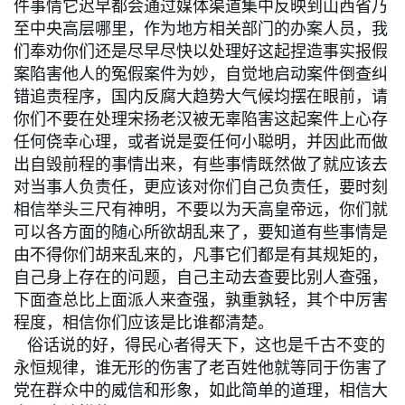
件事情它迟早都会通过媒体渠道集中反映到山西省乃
至中央高层哪里，作为地方相关部门的办案人员，我
们奉劝你们还是尽早尽快以处理好这起捏造事实报假
案陷害他人的冤假案件为妙，自觉地启动案件倒查纠
错追责程序，国内反腐大趋势大气候均摆在眼前，请
你们不要在处理宋扬老汉被无辜陷害这起案件上心存
任何侥幸心理，或者说是耍任何小聪明，并因此而做
出自毁前程的事情出来，有些事情既然做了就应该去
对当事人负责任，更应该对你们自己负责任，要时刻
相信举头三尺有神明，不要以为天高皇帝远，你们就
可以各方面的随心所欲胡乱来了，要知道有些事情是
由不得你们胡来乱来的，凡事它们都是有其规矩的，
自己身上存在的问题，自己主动去查要比别人查强，
下面查总比上面派人来查强，孰重孰轻，其个中厉害
程度，相信你们应该是比谁都清楚。
俗话说的好，得民心者得天下，这也是千古不变的
永恒规律，谁无形的伤害了老百姓他就等同于伤害了
党在群众中的威信和形象，如此简单的道理，相信大