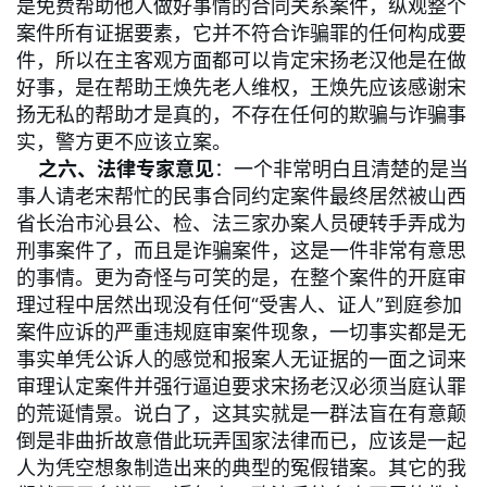
是免费帮助他人做好事情的合同关系案件，纵观整个
案件所有证据要素，它并不符合诈骗罪的任何构成要
件，所以在主客观方面都可以肯定宋扬老汉他是在做
好事，是在帮助王焕先老人维权，王焕先应该感谢宋
扬无私的帮助才是真的，不存在任何的欺骗与诈骗事
实，警方更不应该立案。
之六、法律专家意见
：一个非常明白且清楚的是当
事人请老宋帮忙的民事合同约定案件最终居然被山西
省长治市沁县公、检、法三家办案人员硬转手弄成为
刑事案件了，而且是诈骗案件，这是一件非常有意思
的事情。更为奇怪与可笑的是，在整个案件的开庭审
理过程中居然出现没有任何“受害人、证人”到庭参加
案件应诉的严重违规庭审案件现象，一切事实都是无
事实单凭公诉人的感觉和报案人无证据的一面之词来
审理认定案件并强行逼迫要求宋扬老汉必须当庭认罪
的荒诞情景。说白了，这其实就是一群法盲在有意颠
倒是非曲折故意借此玩弄国家法律而已，应该是一起
人为凭空想象制造出来的典型的冤假错案。其它的我