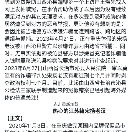
想到免费帮助山西沁县端柳乡一个上访户王焕先找人
网上发帖喊冤，在事情帮助做成了以后因为没有继续
满足对方的其它无理要求，在多次受到恐吓威胁的他
居然遭受到对方的恶意举报，更让他没有想到的是：
会因此被当地警方以涉嫌诈骗而遭到跨省、跨地区的
通缉与抓捕。2023年4月21日，正在重庆休假的宋扬
老汉被山西沁县警方以涉嫌诈骗为由跨省“抓捕”。同
时，无事实依据的被沁县警方以涉嫌冒充记者诈骗他
人钱财罪移送沁县检察院要求对其进行审查起诉。
2023年6月27日山西省长治市沁县人民法院一审以莫
须有的诈骗罪判处宋扬老汉有期徒刑七个月并同时剥
夺政治权利七个月。目前，此起由山西省长治市沁县
公检法三家联手制造起来的冤假错案已经引起海外媒
体的普遍关注！
点击重新加载
热心的江苏籍宋扬老汉
【正文】
2020年11月3日，在重庆做完某国内品牌保健品市