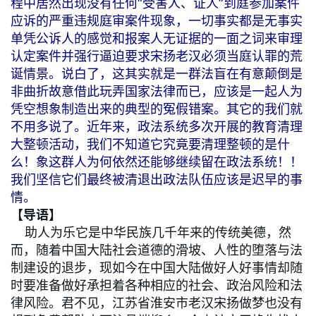
程中居然出现没有任何“受害人、证人”到庭参加案件
应诉的严重违规庭审案件现象，一切事实都是无事实
单凭公诉人的感觉和报案人无证据的一面之词来审理
认定案件并强行逼迫要求宋扬老汉必须当庭认罪的荒
诞情景。说白了，这其实就是一群法盲在有意颠倒是
非曲折故意借此玩弄国家法律而已，应该是一起人为
凭空想象制造出来的典型的冤假错案。其它的我们就
不用多说了。近年来，政法系统多次开展的教育清理
大整顿活动，我们不知道它究竟要清理整顿的是什
么！象这群人为何依然还能够继续留在政法系统！！
我们坚信它们最终被清退出政法队伍应该是迟早的事
情。
【导语】
助人为乐它是中华民族几千年来的传统美德，然
而，随着中国大陆社会道德的滑坡、人性的堕落与法
制建设的退步，现如今在中国大陆做好人好事情却随
时要准备做好承担着各种相应的社会、政治风险和法
律风险。君不见，江苏省淮安市老汉宋扬做梦也没有