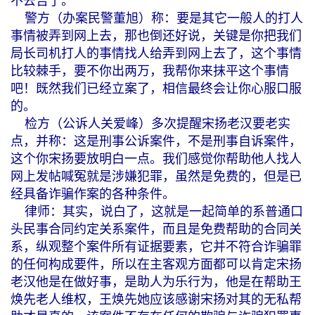
不去告了。
警方（办案民警董旭）称：要是其它一般人的打人
事情被弄到网上去，那也倒还好说，关键是你把我们
局长司机打人的事情找人给弄到网上去了，这个事情
比较棘手，要不你出两万，我帮你来抹平这个事情
吧！既然我们已经立案了，相信最终会让你心服口服
的。
检方（公诉人关爱峰）多次提醒宋扬老汉要老实
点，并称：这是刑事公诉案件，不是刑事自诉案件，
这个你宋扬要放明白一点。我们感觉你帮助他人找人
网上发帖喊冤就是涉嫌犯罪，虽然是免费的，但是已
经具备诈骗作案的各种条件。
律师：其实，说白了，这就是一起简单的系普通口
头民事合同约定关系案件，而且是免费帮助的合同关
系，纵观整个案件所有证据要素，它并不符合诈骗罪
的任何构成要件，所以在主客观方面都可以肯定宋扬
老汉他是在做好事，是助人为乐行为，他是在帮助王
焕先老人维权，王焕先她应该感谢宋扬对其的无私帮