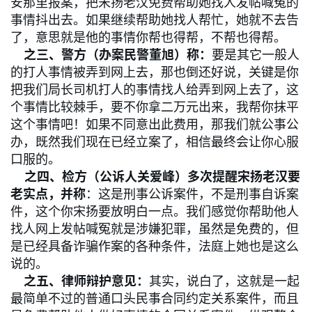
安那里报案，把宋扬老汉免费帮助她找人发帖喊冤的
事情抖出去。如果继续帮助她找人帮忙，她就不去告
了，意思就是他的事情你帮也得帮，不帮也得帮。
之三、警方（办案民警董旭）称：
要是其它一般人
的打人事情被弄到网上去，那也倒还好说，关键是你
把我们局长司机打人的事情找人给弄到网上去了，这
个事情比较棘手，要不你拿二万元出来，我帮你抹平
这个事情吧！如果不同意出此费用，那我们就公事公
办，既然我们现在已经立案了，相信最终会让你心服
口服的。
之四、检方（公诉人关爱峰）多次提醒宋扬老汉要
老实点，并称
：这是刑事公诉案件，不是刑事自诉案
件，这个你宋扬要放明白一点。我们感觉你帮助他人
找人网上发帖喊冤就是涉嫌犯罪，虽然是免费的，但
是已经具备诈骗作案的各种条件，法庭上她也是这么
说的。
之五、律师辩护意见：
其实，说白了，这就是一起
最简单不过的普通口头民事合同约定关系案件，而且