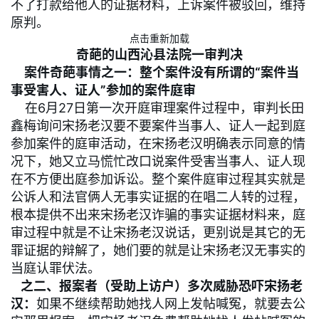
不了打款给他人的证据材料，上诉案件被驳回，维持
原判。
点击重新加载
奇葩的山西沁县法院一审判决
案件奇葩事情之一：整个案件没有所谓的“案件当
事受害人、证人”参加的案件庭审
在6月27日第一次开庭审理案件过程中，审判长田
鑫梅询问宋扬老汉要不要案件当事人、证人一起到庭
参加案件的庭审活动，在宋扬老汉明确表示同意的情
况下，她又立马慌忙改口说案件受害当事人、证人现
在不方便出庭参加诉讼。整个案件庭审过程其实就是
公诉人和法官俩人无事实证据的在唱二人转的过程，
根本提供不出来宋扬老汉诈骗的事实证据材料来，庭
审过程中就是不让宋扬老汉说话，更别说是其它的无
罪证据的辩解了，她们要的就是让宋扬老汉无事实的
当庭认罪伏法。
之二、报案者（受助上访户）多次威胁恐吓宋扬老
汉：
如果不继续帮助她找人网上发帖喊冤，就要去公