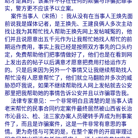
助才是真的，该案件不存在任何的欺骗与诈骗犯罪事
实，警方更不应该予以立案。
案件当事人（宋扬）：我从没有在当事人王焕先面
前说我是媒体记者，是王换先、王建良俩人多次主动
找让我为其帮忙找人帮助王换先网上发帖喊冤的，他
们并且说愿意出五千元作为让我帮忙她找人帮忙的前
期运作费用，事实上我已经是按照双方事先的口头约
定，免费帮助他们把事情做好了，他们也是在看到网
上发出去的帖子以后满意才愿意把费用打给运作方
的。只是后来因为另外一个事情又让我继续帮助找人
帮忙没有人愿意帮忙了，他们就立马翻脸并多次的威
胁恐吓我说，如果不继续帮助找人网上发帖就去公安
那里把我帮助她的事情告诉公安并且以诈骗罪告我。
法律专家意见：一个非常明白且清楚的是当事人请
老宋帮忙的民事合同约定案件最终居然被山西省长治
市沁县公、检、法三家办案人员硬转手弄成为刑事案
件了，而且是诈骗案件，这是一件非常有意思的事
情。更为奇怪与可笑的是，在整个案件的开庭审理过