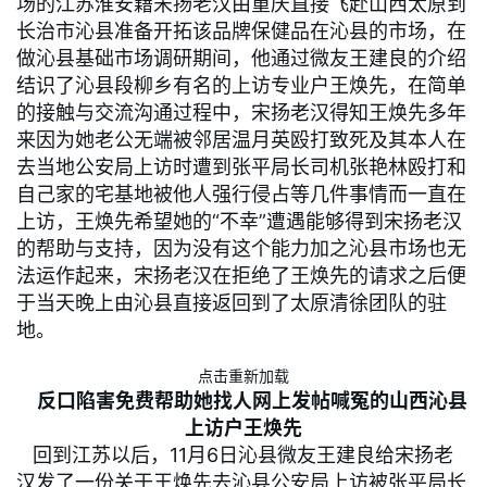
场的江苏淮安籍宋扬老汉由重庆直接飞赴山西太原到
长治市沁县准备开拓该品牌保健品在沁县的市场，在
做沁县基础市场调研期间，他通过微友王建良的介绍
结识了沁县段柳乡有名的上访专业户王焕先，在简单
的接触与交流沟通过程中，宋扬老汉得知王焕先多年
来因为她老公无端被邻居温月英殴打致死及其本人在
去当地公安局上访时遭到张平局长司机张艳林殴打和
自己家的宅基地被他人强行侵占等几件事情而一直在
上访，王焕先希望她的“不幸”遭遇能够得到宋扬老汉
的帮助与支持，因为没有这个能力加之沁县市场也无
法运作起来，宋扬老汉在拒绝了王焕先的请求之后便
于当天晚上由沁县直接返回到了太原清徐团队的驻
地。
点击重新加载
反口陷害免费帮助她找人网上发帖喊冤的山西沁县
上访户王焕先
回到江苏以后，11月6日沁县微友王建良给宋扬老
汉发了一份关于王焕先去沁县公安局上访被张平局长