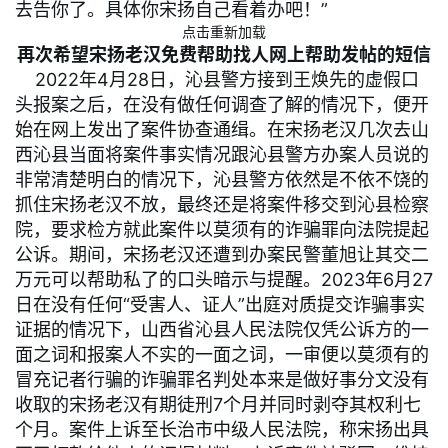
去告你了。具体你宋扬自己看着办吧！”
点击重新加载
再次希望宋扬老汉免费帮助找人网上帮助发帖的短信
2022年4月28日，沁县警方接到王焕先的虚假口
头报案之后，在没有做任何调查了解的情况下，便开
始在网上发出了案件协查通缉。在宋扬老汉几次去山
西沁县当面将案件事实情况跟沁县警方办案人员说的
非常清楚明白的情况下，沁县警方依然是不依不饶的
抓住宋扬老汉不放，最终还是将案件移交到沁县检察
院，要求检方就此案件以莫须有的诈骗罪向法院提起
公诉。期间，宋扬老汉还遭到办案民警董旭让其交二
万元可以帮助私了的口头暗示与提醒。2023年6月27
日在没有任何“受害人、证人”出庭对质提交诈骗事实
证据的情况下，山西省沁县人民法院仅凭公诉方的一
面之词和报案人不实的一面之词，一审便以莫须有的
冒充记者行骗的诈骗罪名判处本来是做好事分文没有
收取的宋扬老汉有期徒刑7个月并同时剥夺其权利七
个月。案件上诉至长治市中级人民法院，称宋扬出具