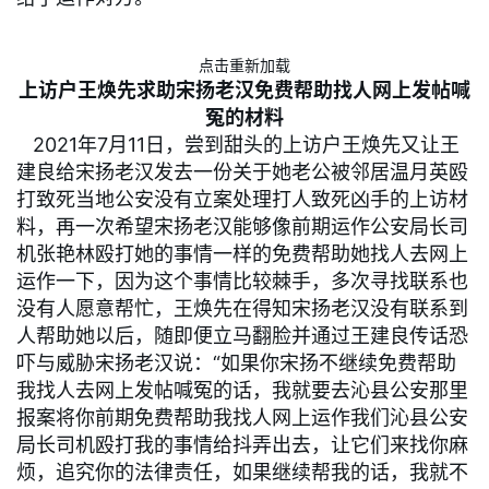
点击重新加载
上访户王焕先求助宋扬老汉免费帮助找人网上发帖喊
冤的材料
2021年7月11日，尝到甜头的上访户王焕先又让王
建良给宋扬老汉发去一份关于她老公被邻居温月英殴
打致死当地公安没有立案处理打人致死凶手的上访材
料，再一次希望宋扬老汉能够像前期运作公安局长司
机张艳林殴打她的事情一样的免费帮助她找人去网上
运作一下，因为这个事情比较棘手，多次寻找联系也
没有人愿意帮忙，王焕先在得知宋扬老汉没有联系到
人帮助她以后，随即便立马翻脸并通过王建良传话恐
吓与威胁宋扬老汉说：“如果你宋扬不继续免费帮助
我找人去网上发帖喊冤的话，我就要去沁县公安那里
报案将你前期免费帮助我找人网上运作我们沁县公安
局长司机殴打我的事情给抖弄出去，让它们来找你麻
烦，追究你的法律责任，如果继续帮我的话，我就不