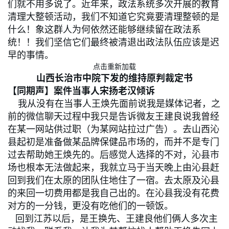
们就不用多说了。近年来，政法系统多次开展的教育
清理大整顿活动，我们不知道它究竟要清理整顿的是
什么！象这群人为何依然还能够继续留在政法系
统！！我们坚信它们最终被清退出政法队伍应该是迟
早的事情。
点击重新加载
山西长治市中院下发的维持原判裁定书
【同期声】案件当事人宋扬老汉倾诉
我从没有在当事人王焕先面前说我是媒体记者，之
前的微信聊天过程中我只是告诉微友王建良说我曾经
在某一网站供过职（为某网站拉过广告）。去山西沁
县起初是准备做某品牌保健品市场的，而并不是专门
过去帮助她王焕先的。后感觉人选择的不对，沁县市
场也根本无法做起来，我就立马于当天晚上由沁县赶
回到我们在太原的团队住地住了一宿。去太原及沁县
的来回一切费用都是我自己出的。在沁县我没有花费
对方的一分钱，更没有吃他们的一顿饭。
回到江苏以后，是王换先、王建良他们俩人多次主