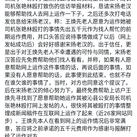
司机张艳林殴打致伤的信访举报材料，恳请宋扬老汉
能够帮助找人去网上运作一下子，之后还多次打电话
发信息给宋扬老汉，称：王焕先老人愿意为运作她被
司机张艳林殴打的事情先出五千元作为找人帮忙的前
期运作费用，并口头答应说待事情做成了以后（网上
发帖成功后）会好好感谢宋扬老汉的。出于信任，更
是出于对王焕先老人不幸遭遇的可怜与同情，宋扬老
汉答应先免费帮助他们找人看看，并称，如果有人愿
意帮助网上运作这件事情的话，再说后面的事情，如
果没有人愿意帮助的话，此事便到此结束，也就不存
在谁欠谁的事情了，当时，对方也同意这个提议了。
后在宋扬老汉的倾心努力下，最终免费帮助上访户王
焕先寻找到了愿意帮助她运作其被沁县公安局长司机
张艳林殴打网上发帖的人，很快将其被殴打的事情整
理成新闻稿件在互联网上运作了起来（近26家网站同
步）。王焕先本人在看到网上的运作情况后非常满
意，答应将之前承诺的五千元费用作为感谢与报酬打
给了运作对方。