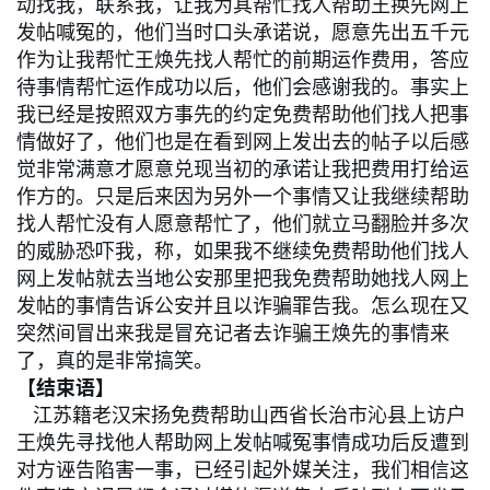
动找我，联系我，让我为其帮忙找人帮助王换先网上
发帖喊冤的，他们当时口头承诺说，愿意先出五千元
作为让我帮忙王焕先找人帮忙的前期运作费用，答应
待事情帮忙运作成功以后，他们会感谢我的。事实上
我已经是按照双方事先的约定免费帮助他们找人把事
情做好了，他们也是在看到网上发出去的帖子以后感
觉非常满意才愿意兑现当初的承诺让我把费用打给运
作方的。只是后来因为另外一个事情又让我继续帮助
找人帮忙没有人愿意帮忙了，他们就立马翻脸并多次
的威胁恐吓我，称，如果我不继续免费帮助他们找人
网上发帖就去当地公安那里把我免费帮助她找人网上
发帖的事情告诉公安并且以诈骗罪告我。怎么现在又
突然间冒出来我是冒充记者去诈骗王焕先的事情来
了，真的是非常搞笑。
【结束语】
江苏籍老汉宋扬免费帮助山西省长治市沁县上访户
王焕先寻找他人帮助网上发帖喊冤事情成功后反遭到
对方诬告陷害一事，已经引起外媒关注，我们相信这