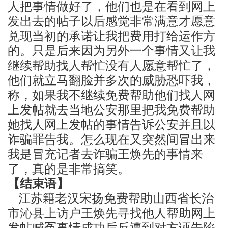
人把事情做好了，他们也是在看到网上
发出去的帖子以后感觉非常满意才愿意
兑现当初的承诺让我把费用打给运作方
的。只是后来因为另外一个事情又让我
继续帮助找人帮忙没有人愿意帮忙了，
他们就立马翻脸并多次的威胁恐吓我，
称，如果我不继续免费帮助他们找人网
上发帖就去当地公安那里把我免费帮助
她找人网上发帖的事情告诉公安并且以
诈骗罪告我。怎么现在又突然间冒出来
我是冒充记者去诈骗王焕先的事情来
了，真的是非常搞笑。
【结束语】
江苏籍老汉宋扬免费帮助山西省长治
市沁县上访户王焕先寻找他人帮助网上
发帖喊冤事情成功后反遭到对方诬告陷