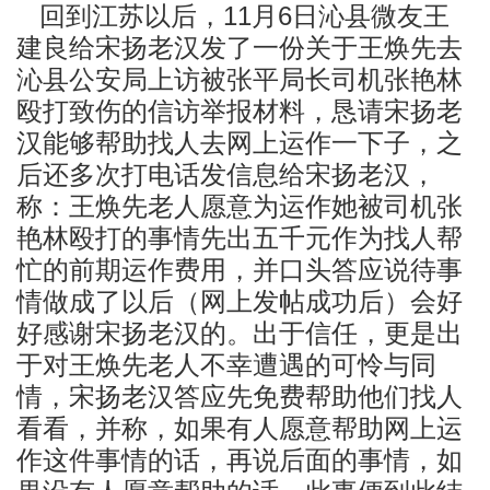
回到江苏以后，11月6日沁县微友王
建良给宋扬老汉发了一份关于王焕先去
沁县公安局上访被张平局长司机张艳林
殴打致伤的信访举报材料，恳请宋扬老
汉能够帮助找人去网上运作一下子，之
后还多次打电话发信息给宋扬老汉，
称：王焕先老人愿意为运作她被司机张
艳林殴打的事情先出五千元作为找人帮
忙的前期运作费用，并口头答应说待事
情做成了以后（网上发帖成功后）会好
好感谢宋扬老汉的。出于信任，更是出
于对王焕先老人不幸遭遇的可怜与同
情，宋扬老汉答应先免费帮助他们找人
看看，并称，如果有人愿意帮助网上运
作这件事情的话，再说后面的事情，如