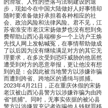
的滑坡、人性的堕落与法制建设的退
步，现如今在中国大陆做好人好事情却
随时要准备做好承担着各种相应的社
会、政治风险和法律风险。君不见，江
苏省淮安市老汉宋扬做梦也没有想到免
费帮助山西沁县端柳乡一个上访户王焕
先找人网上发帖喊冤，在事情帮助做成
了以后因为没有继续满足对方的其它无
理要求，在多次受到恐吓威胁的他居然
遭受到对方的恶意举报，更让他没有想
到的是：会因此被当地警方以涉嫌诈骗
而遭到跨省、跨地区的通缉与抓捕。
2023年4月21日，正在重庆休假的宋扬
老汉被山西沁县警方以涉嫌诈骗为由跨
省“抓捕”。同时，无事实依据的被沁县
警方以涉嫌冒充记者诈骗他人钱财罪移