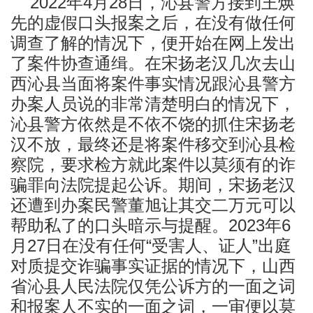
2022年4月28日，沁县警方接到王焕
先的虚假口头报案之后，在没有做任何
调查了解的情况下，便开始在网上发出
了案件协查通缉。在宋扬老汉几次去山
西沁县当面将案件事实情况跟沁县警方
办案人员说的非常清楚明白的情况下，
沁县警方依然是不依不饶的抓住宋扬老
汉不放，最终还是将案件移交到沁县检
察院，要求检方就此案件以莫须有的诈
骗罪向法院提起公诉。期间，宋扬老汉
还遭到办案民警董旭让其交二万元可以
帮助私了的口头暗示与提醒。2023年6
月27日在没有任何“受害人、证人”出庭
对质提交诈骗事实证据的情况下，山西
省沁县人民法院仅凭公诉方的一面之词
和报案人不实的一面之词，一审便以莫