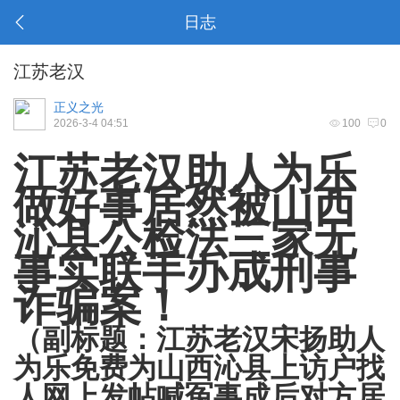
日志
江苏老汉
正义之光
2026-3-4 04:51
100
0
江苏老汉助人为乐
做好事居然被山西
沁县公检法三家无
事实联手办成刑事
诈骗案！
（副标题：江苏老汉宋扬助人
为乐免费为山西沁县上访户找
人网上发帖喊冤事成后对方居