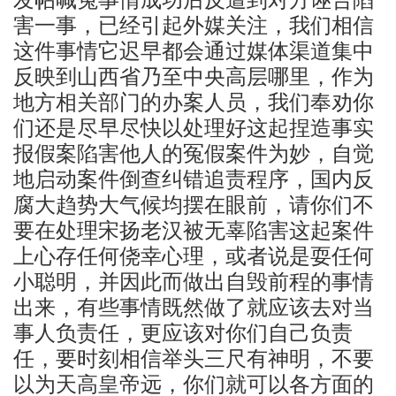
害一事，已经引起外媒关注，我们相信
这件事情它迟早都会通过媒体渠道集中
反映到山西省乃至中央高层哪里，作为
地方相关部门的办案人员，我们奉劝你
们还是尽早尽快以处理好这起捏造事实
报假案陷害他人的冤假案件为妙，自觉
地启动案件倒查纠错追责程序，国内反
腐大趋势大气候均摆在眼前，请你们不
要在处理宋扬老汉被无辜陷害这起案件
上心存任何侥幸心理，或者说是耍任何
小聪明，并因此而做出自毁前程的事情
出来，有些事情既然做了就应该去对当
事人负责任，更应该对你们自己负责
任，要时刻相信举头三尺有神明，不要
以为天高皇帝远，你们就可以各方面的