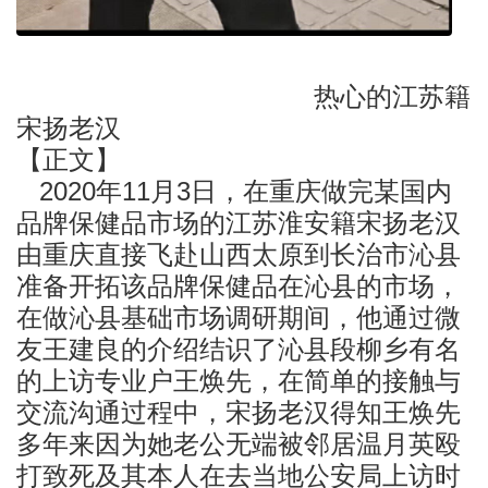
热心的江苏籍
宋扬老汉
【正文】
2020年11月3日，在重庆做完某国内
品牌保健品市场的江苏淮安籍宋扬老汉
由重庆直接飞赴山西太原到长治市沁县
准备开拓该品牌保健品在沁县的市场，
在做沁县基础市场调研期间，他通过微
友王建良的介绍结识了沁县段柳乡有名
的上访专业户王焕先，在简单的接触与
交流沟通过程中，宋扬老汉得知王焕先
多年来因为她老公无端被邻居温月英殴
打致死及其本人在去当地公安局上访时