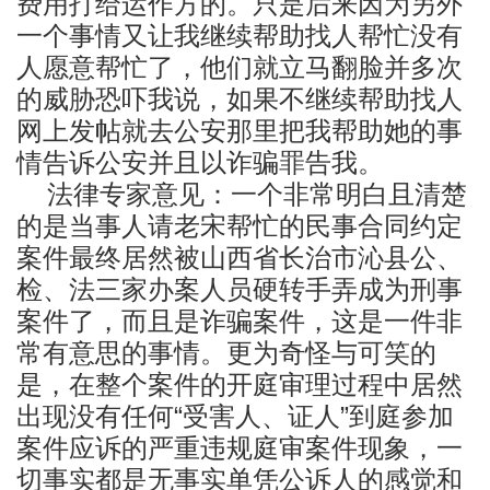
费用打给运作方的。只是后来因为另外
一个事情又让我继续帮助找人帮忙没有
人愿意帮忙了，他们就立马翻脸并多次
的威胁恐吓我说，如果不继续帮助找人
网上发帖就去公安那里把我帮助她的事
情告诉公安并且以诈骗罪告我。
法律专家意见：一个非常明白且清楚
的是当事人请老宋帮忙的民事合同约定
案件最终居然被山西省长治市沁县公、
检、法三家办案人员硬转手弄成为刑事
案件了，而且是诈骗案件，这是一件非
常有意思的事情。更为奇怪与可笑的
是，在整个案件的开庭审理过程中居然
出现没有任何“受害人、证人”到庭参加
案件应诉的严重违规庭审案件现象，一
切事实都是无事实单凭公诉人的感觉和