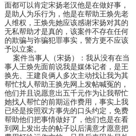
面都可以肯定宋扬老汉他是在做好事，
是助人为乐行为，他是在帮助王焕先老
人维权，王焕先她应该感谢宋扬对其的
无私帮助才是真的，该案件不存在任何
的欺骗与诈骗犯罪事实，警方更不应该
予以立案。
案件当事人（宋扬）：我从没有在当
事人王焕先面前说我是媒体记者，是王
换先、王建良俩人多次主动找让我为其
帮忙找人帮助王换先网上发帖喊冤的，
他们并且说愿意出五千元作为让我帮忙
她找人帮忙的前期运作费用，事实上我
已经是按照双方事先的口头约定，免费
帮助他们把事情做好了，他们也是在看
到网上发出去的帖子以后满意才愿意把