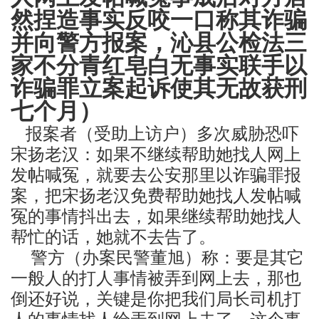
然捏造事实反咬一口称其诈骗
并向警方报案，沁县公检法三
家不分青红皂白无事实联手以
诈骗罪立案起诉使其无故获刑
七个月）
报案者（受助上访户）多次威胁恐吓
宋扬老汉：如果不继续帮助她找人网上
发帖喊冤，就要去公安那里以诈骗罪报
案，把宋扬老汉免费帮助她找人发帖喊
冤的事情抖出去，如果继续帮助她找人
帮忙的话，她就不去告了。
警方（办案民警董旭）称：要是其它
一般人的打人事情被弄到网上去，那也
倒还好说，关键是你把我们局长司机打