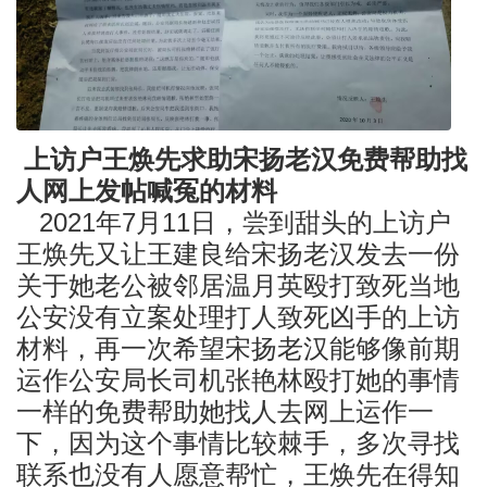
上访户王焕先求助宋扬老汉免费帮助找
人网上发帖喊冤的材料
2021年7月11日，尝到甜头的上访户
王焕先又让王建良给宋扬老汉发去一份
关于她老公被邻居温月英殴打致死当地
公安没有立案处理打人致死凶手的上访
材料，再一次希望宋扬老汉能够像前期
运作公安局长司机张艳林殴打她的事情
一样的免费帮助她找人去网上运作一
下，因为这个事情比较棘手，多次寻找
联系也没有人愿意帮忙，王焕先在得知