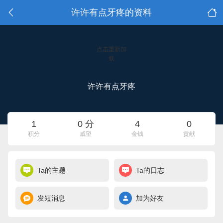
许许有点牙疼的资料
点击重新加
载
许许有点牙疼
1
0 分
4
0
积分
威望
金钱
贡献
Ta的主题
Ta的日志
发短消息
加为好友