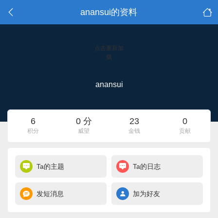
anansui的资料
点击重新加
载
anansui
6
0 分
23
0
积分
威望
金钱
贡献
Ta的主题
Ta的日志
发短消息
加为好友