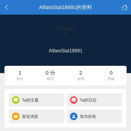
AlfaroStal18891的资料
点击重新加
载
AlfaroStal18891
1
0 分
2
0
积分
威望
金钱
贡献
Ta的主题
Ta的日志
发短消息
加为好友