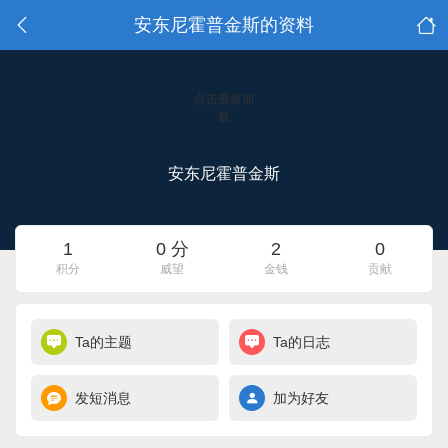
安东尼霍普金斯的资料
点击重新加
载
安东尼霍普金斯
1
0 分
2
0
积分
威望
金钱
贡献
Ta的主题
Ta的日志
发短消息
加为好友