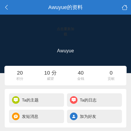
Awuyue的资料
点击重新加
载
Awuyue
20
10 分
40
0
积分
威望
金钱
贡献
Ta的主题
Ta的日志
发短消息
加为好友