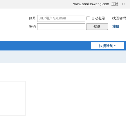
www.aboluowang.com
正體
切
换
账号
自动登录
找回密码
到
窄
密码
注册
登录
版
快捷导航