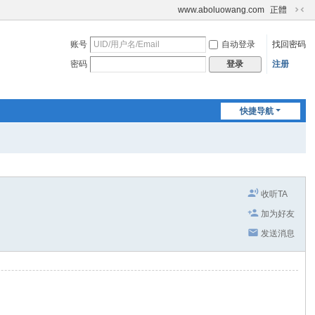
www.aboluowang.com
正體
切
换
账号
自动登录
找回密码
到
窄
密码
注册
登录
版
快捷导航
收听TA
加为好友
发送消息