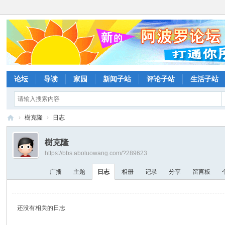
论坛
导读
家园
新闻子站
评论子站
生活子站
›
樹克隆
›
日志
阿
樹克隆
波
https://bbs.aboluowang.com/?289623
罗
广播
主题
日志
相册
记录
分享
留言板
网
论
坛
还没有相关的日志