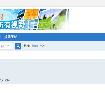
娱乐子站
热搜:
活动
交友
帖子
搜
索
个人资料