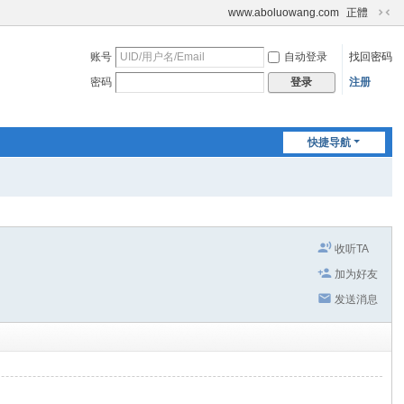
www.aboluowang.com
正體
切
换
账号
自动登录
找回密码
到
窄
密码
注册
登录
版
快捷导航
收听TA
加为好友
发送消息