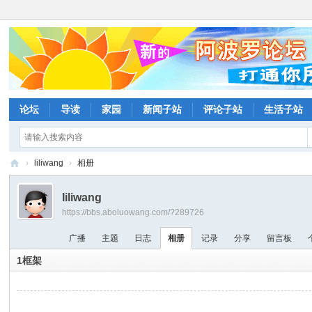
论坛
导读
家园
新闻子站
评论子站
生活子站
›
liliwang
›
相册
阿
liliwang
波
https://bbs.aboluowang.com/?289726
罗
广播
主题
日志
相册
记录
分享
留言板
网
1框架
论
坛