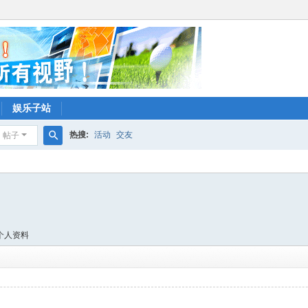
娱乐子站
热搜:
活动
交友
帖子
搜
索
个人资料