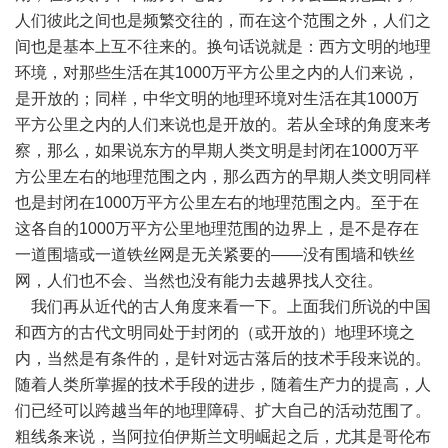
人们彼此之间也是频繁交往的，而在这个范围之外，人们之
间也是基本上互不往来的。换句话说就是：西方文明的地理
环境，对那些生活在其
1000
万平方公里之内的人们来说，
是开放的；同样，中华文明的地理环境对生活在其
1000
万
平方公里之内的人们来说也是开放的。若从全球的角度来考
察，那么，如果说东方的早期人类文明是封闭在
1000
万平
方公里左右的地理范围之内，那么西方的早期人类文明同样
也是封闭在
1000
万平方公里左右的地理范围之内。至于在
这各自的
1000
万平方公里地理范围的边界上，是不是存在
一道围墙或一道铁丝网是无关紧要的
——
没有围墙和铁丝
网，人们也不会、当然也没有能力去越界找人交往。
我们再从近代的古人角度来看一下。上面我们所说的中国
和西方的古代文明同处于封闭的（或开放的）地理环境之
内，当然是有条件的，是针对远古落后的技术手段来说的。
随着人类所掌握的技术手段的进步，随着生产力的提高，人
们已经可以跨越当年的地理障碍、扩大自己的活动范围了。
粗线条来说，当阿拉伯伊斯兰文明崛起之后，尤其是哥伦布