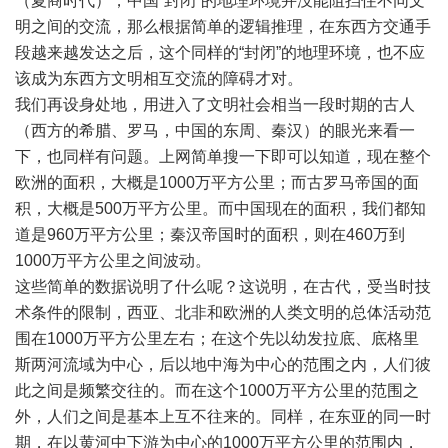
（夏商时代），中国“封闭”的地理环境并没能阻挡住不同文
明之间的交流，那么根据简单的逻辑推理，在东西方交通手
段越来越发达之后，这个同样的“封闭”的地理环境，也不应
该成为东西方文明相互交流的障碍才对。
我们再设身处地，用进入了文明社会相当一段时期的古人
（西方的希腊、罗马，中国的东周、秦汉）的眼光来看一
下，也同样有问题。上网简单搜一下即可以知道，现在整个
欧洲的面积，大概是
1000
万平方公里；而古罗马帝国的面
积，大概是
500
万平方公里。而中国现在的面积，我们都知
道是
960
万平方公里；秦汉帝国时的面积，则在
460
万到
1000
万平方公里之间波动。
这些简单的数据说明了什么呢？这说明，在古代，受当时技
术条件的限制，西亚、北非和欧洲的人类文明的总体活动范
围在
1000
万平方公里左右；在这个先以幼发拉底、底格里
斯两河流域为中心，后以地中海为中心的范围之内，人们彼
此之间是频繁交往的。而在这个
1000
万平方公里的范围之
外，人们之间是基本上互不往来的。同样，在东亚的同一时
期，在以黄河中下游为中心的
1000
万平方公里的范围内，