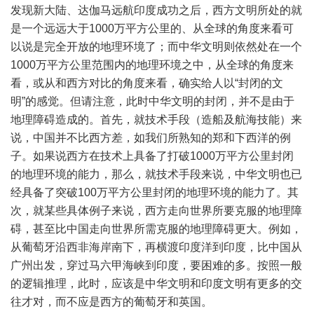
发现新大陆、达伽马远航印度成功之后，西方文明所处的就
是一个远远大于
1000
万平方公里的、从全球的角度来看可
以说是完全开放的地理环境了；而中华文明则依然处在一个
1000
万平方公里范围内的地理环境之中，从全球的角度来
看，或从和西方对比的角度来看，确实给人以“封闭的文
明”的感觉。但请注意，此时中华文明的封闭，并不是由于
地理障碍造成的。首先，就技术手段（造船及航海技能）来
说，中国并不比西方差，如我们所熟知的郑和下西洋的例
子。如果说西方在技术上具备了打破
1000
万平方公里封闭
的地理环境的能力，那么，就技术手段来说，中华文明也已
经具备了突破
100
万平方公里封闭的地理环境的能力了。其
次，就某些具体例子来说，西方走向世界所要克服的地理障
碍，甚至比中国走向世界所需克服的地理障碍更大。例如，
从葡萄牙沿西非海岸南下，再横渡印度洋到印度，比中国从
广州出发，穿过马六甲海峡到印度，要困难的多。按照一般
的逻辑推理，此时，应该是中华文明和印度文明有更多的交
往才对，而不应是西方的葡萄牙和英国。