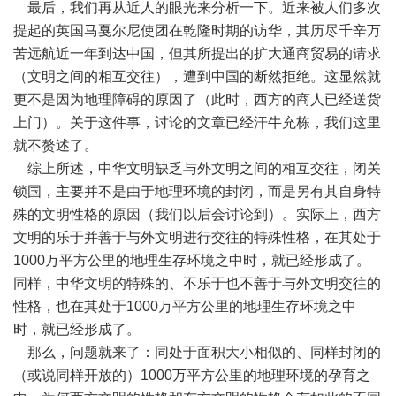
最后，我们再从近人的眼光来分析一下。近来被人们多次
提起的英国马戛尔尼使团在乾隆时期的访华，其历尽千辛万
苦远航近一年到达中国，但其所提出的扩大通商贸易的请求
（文明之间的相互交往），遭到中国的断然拒绝。这显然就
更不是因为地理障碍的原因了（此时，西方的商人已经送货
上门）。关于这件事，讨论的文章已经汗牛充栋，我们这里
就不赘述了。
综上所述，中华文明缺乏与外文明之间的相互交往，闭关
锁国，主要并不是由于地理环境的封闭，而是另有其自身特
殊的文明性格的原因（我们以后会讨论到）。实际上，西方
文明的乐于并善于与外文明进行交往的特殊性格，在其处于
1000
万平方公里的地理生存环境之中时，就已经形成了。
同样，中华文明的特殊的、不乐于也不善于与外文明交往的
性格，也在其处于
1000
万平方公里的地理生存环境之中
时，就已经形成了。
那么，问题就来了：同处于面积大小相似的、同样封闭的
（或说同样开放的）
1000
万平方公里的地理环境的孕育之