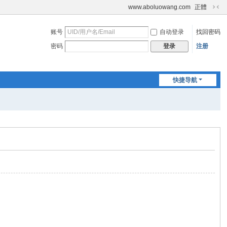
www.aboluowang.com
正體
切
换
账号
自动登录
找回密码
到
窄
密码
注册
登录
版
快捷导航