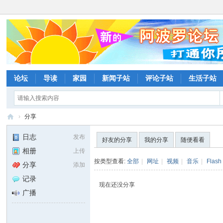
论坛
导读
家园
新闻子站
评论子站
生活子站
›
分享
阿
日志
发布
好友的分享
我的分享
随便看看
波
相册
上传
罗
按类型查看:
全部
|
网址
|
视频
|
音乐
|
Flash
分享
添加
网
记录
现在还没分享
论
广播
坛