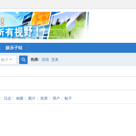
娱乐子站
热搜:
活动
交友
帖子
搜
索
|
日志
|
相册
|
图片
|
投票
|
用户
|
帖子