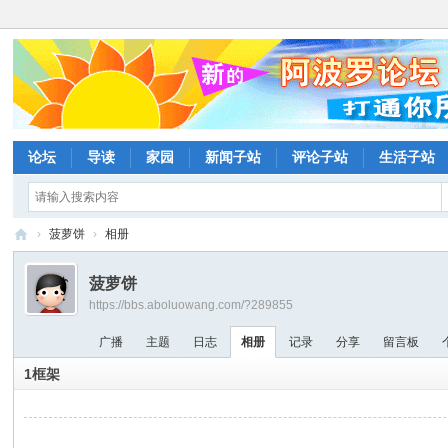
论坛
导读
家园
新闻子站
评论子站
生活子站
›
菠萝饼
›
相册
阿
菠萝饼
波
https://bbs.aboluowang.com/?289855
罗
广播
主题
日志
相册
记录
分享
留言板
网
1框架
论
坛