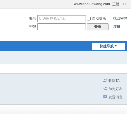
www.aboluowang.com
正體
切
换
账号
自动登录
找回密码
到
窄
密码
注册
登录
版
快捷导航
收听TA
加为好友
发送消息