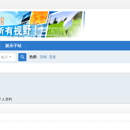
娱乐子站
热搜:
活动
交友
帖子
搜
索
个人资料