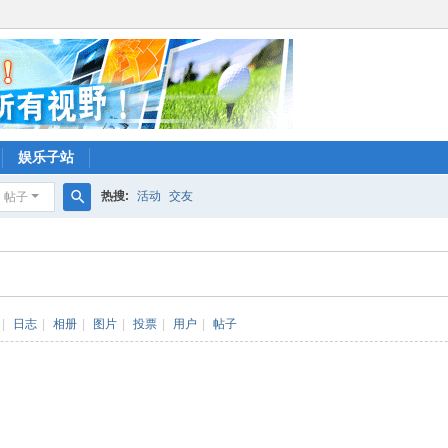
娱乐子站
热搜:
活动
交友
帖子
搜
索
|
日志
|
相册
|
图片
|
投票
|
用户
|
帖子