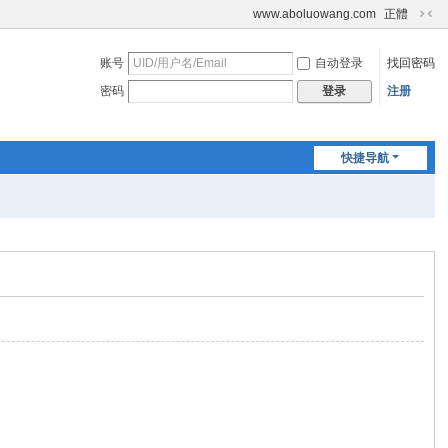
www.aboluowang.com
正體
切
换
账号
自动登录
找回密码
到
窄
密码
注册
登录
版
快捷导航