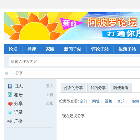
论坛
导读
家园
新闻子站
评论子站
生活子站
›
分享
阿
日志
发布
好友的分享
我的分享
随便看看
波
相册
上传
罗
按类型查看:
全部
|
网址
|
视频
|
音乐
|
Flash
分享
添加
网
记录
现在还没分享
论
广播
坛