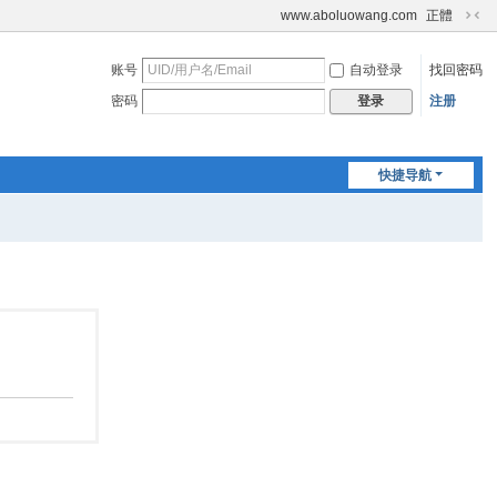
www.aboluowang.com
正體
切
换
账号
自动登录
找回密码
到
窄
密码
注册
登录
版
快捷导航