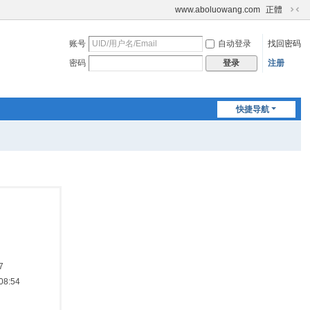
www.aboluowang.com
正體
切
换
账号
自动登录
找回密码
到
窄
密码
注册
登录
版
快捷导航
7
8:54