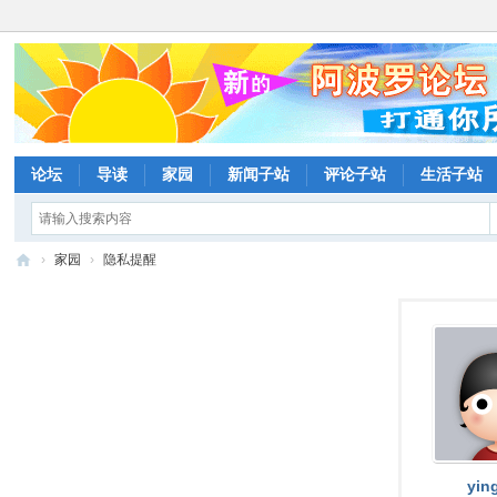
论坛
导读
家园
新闻子站
评论子站
生活子站
›
家园
›
隐私提醒
阿
波
罗
网
论
坛
yin