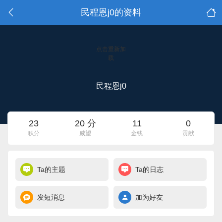
民程恩j0的资料
点击重新加
载
民程恩j0
23
20 分
11
0
积分
威望
金钱
贡献
Ta的主题
Ta的日志
发短消息
加为好友