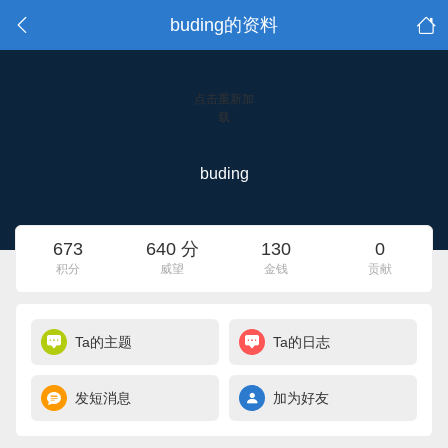
buding的资料
点击重新加
载
buding
673
640 分
130
0
积分
威望
金钱
贡献
Ta的主题
Ta的日志
发短消息
加为好友