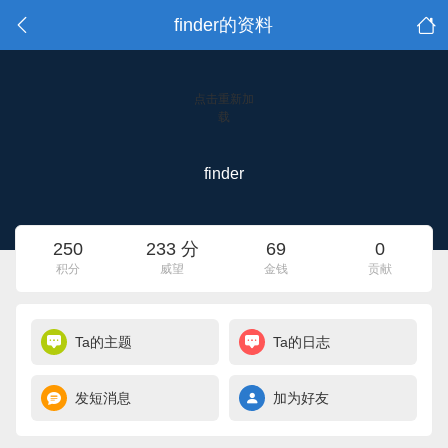
finder的资料
点击重新加
载
finder
250
233 分
69
0
积分
威望
金钱
贡献
Ta的主题
Ta的日志
发短消息
加为好友