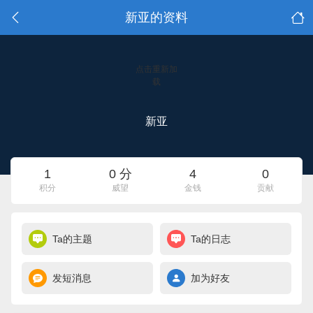
新亚的资料
点击重新加
载
新亚
1
0 分
4
0
积分
威望
金钱
贡献
Ta的主题
Ta的日志
发短消息
加为好友