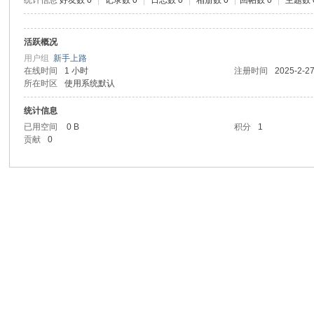
统计信息
好友数 0
|
记录数 0
|
日志数 0
|
相册数 0
|
回帖数 0
|
主题数 
活跃概况
用户组
新手上路
在线时间
1 小时
注册时间
2025-2-27
所在时区
使用系统默认
统计信息
已用空间
0 B
积分
1
贡献
0