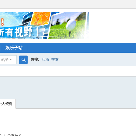
娱乐子站
热搜:
活动
交友
帖子
搜
索
个人资料