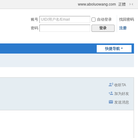
www.aboluowang.com
正體
切
换
账号
自动登录
找回密码
到
窄
密码
注册
登录
版
快捷导航
收听TA
加为好友
发送消息