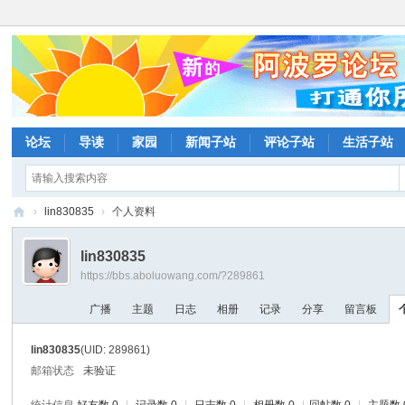
论坛
导读
家园
新闻子站
评论子站
生活子站
›
lin830835
›
个人资料
阿
lin830835
波
https://bbs.aboluowang.com/?289861
罗
广播
主题
日志
相册
记录
分享
留言板
网
论
lin830835
(UID: 289861)
坛
邮箱状态
未验证