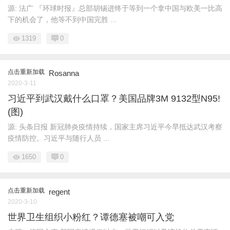
源: 法广 『环球时报』总部胡锡进终于等到一个拿中国与欧美一比高
下的机会了，他等不到中国完胜 ...
1319
0
点击重新加载
Rosanna
2020-3-11
习近平到武汉戴什么口罩？美国品牌3M 9132型N95!
(图)
源: 头条日报 新冠肺炎疫情持续，国家主席习近平今早抵达武汉考察
疫情防控。习近平与随行人员 ...
1650
0
点击重新加载
regent
2020-3-10
世界卫生组织小粉红？谭德塞被嘲可入党