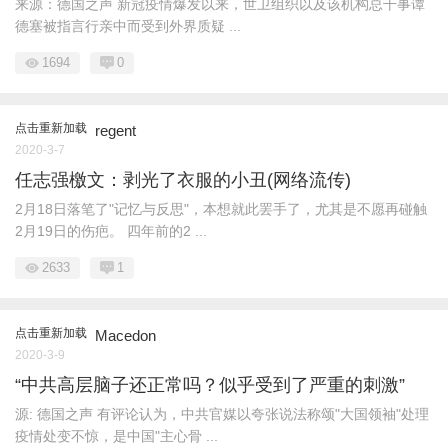
来源：德国之声 新冠疫情爆发以来，世卫组织以及该机构总干事谭
德塞被指言行亲中而受到外界质疑 ...
1694
0
点击重新加载
regent
2020-3-7
任志强檄文：剥光了衣服的小丑(网络流传)
2月18日落笔了"记忆与反思"，本想就此罢手了，尤其是不愿再碰触
2月19日的伤疤。 四年前的2 ...
2633
1
点击重新加载
Macedon
2020-3-9
“中共高层脑子还正常吗？似乎受到了严重的刺激”
源: 德国之声 有评论认为，中共官媒以夸张说法称颂"大国领袖"处理
疫情处变不惊，是中国"主心骨 ...