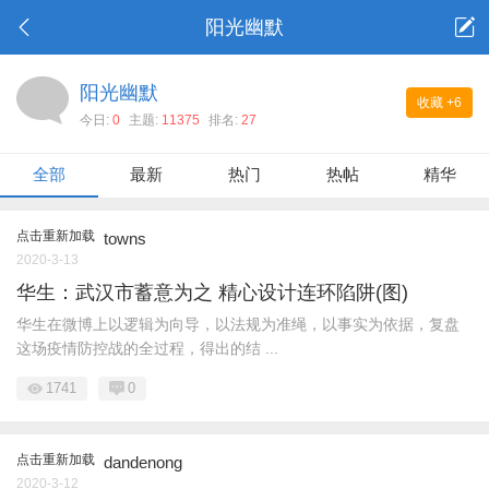
阳光幽默
阳光幽默
收藏
+6
今日:
0
主题:
11375
排名:
27
全部
最新
热门
热帖
精华
点击重新加载
towns
2020-3-13
华生：武汉市蓄意为之 精心设计连环陷阱(图)
华生在微博上以逻辑为向导，以法规为准绳，以事实为依据，复盘
这场疫情防控战的全过程，得出的结 ...
1741
0
点击重新加载
dandenong
2020-3-12