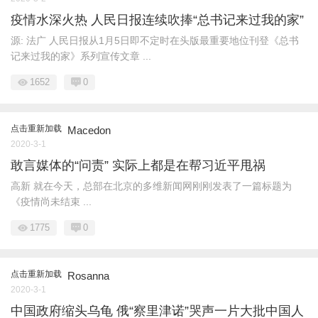
疫情水深火热 人民日报连续吹捧“总书记来过我的家”
源: 法广 人民日报从1月5日即不定时在头版最重要地位刊登《总书
记来过我的家》系列宣传文章 ...
1652
0
点击重新加载
Macedon
2020-3-1
敢言媒体的“问责” 实际上都是在帮习近平甩祸
高新 就在今天，总部在北京的多维新闻网刚刚发表了一篇标题为
《疫情尚未结束 ...
1775
0
点击重新加载
Rosanna
2020-3-1
中国政府缩头乌龟 俄“察里津诺”哭声一片大批中国人