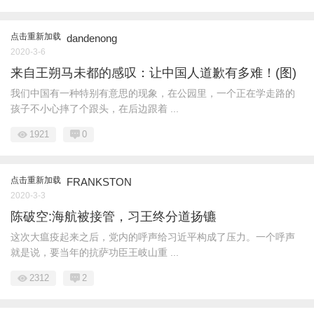
点击重新加载
dandenong
2020-3-6
来自王朔马未都的感叹：让中国人道歉有多难！(图)
我们中国有一种特别有意思的现象，在公园里，一个正在学走路的
孩子不小心摔了个跟头，在后边跟着 ...
1921
0
点击重新加载
FRANKSTON
2020-3-3
陈破空:海航被接管，习王终分道扬镳
这次大瘟疫起来之后，党内的呼声给习近平构成了压力。一个呼声
就是说，要当年的抗萨功臣王岐山重 ...
2312
2