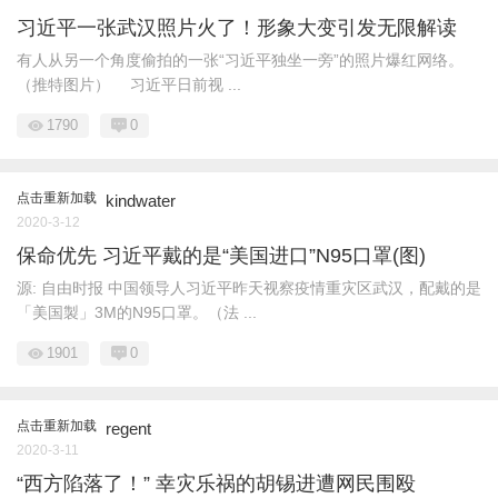
习近平一张武汉照片火了！形象大变引发无限解读
有人从另一个角度偷拍的一张“习近平独坐一旁”的照片爆红网络。
（推特图片） 习近平日前视 ...
1790
0
点击重新加载
kindwater
2020-3-12
保命优先 习近平戴的是“美国进口”N95口罩(图)
源: 自由时报 中国领导人习近平昨天视察疫情重灾区武汉，配戴的是
「美国製」3M的N95口罩。（法 ...
1901
0
点击重新加载
regent
2020-3-11
“西方陷落了！” 幸灾乐祸的胡锡进遭网民围殴