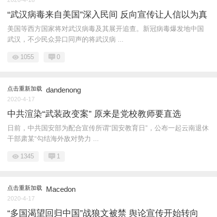
“武汉病毒来自美国”深入民间 反向宣传让人信以为真
美国等西方国家将对武汉病毒及其展开追查。新冠病毒爆发地中国
武汉，不少民众异口同声的将武汉病 ...
1055
0
点击重新加载
dandenong
2020-4-17
中共渲染“武装政变案” 原来是党校教师要直选
日前，中共国安部为配合宣传所谓“国安教育日”，公布一起云南退休
干部肃某“勾结海外敌对势力 ...
1345
1
点击重新加载
Macedon
2020-4-17
“多国渴望回归中国”战狼文被禁 舆论宣传开始转向