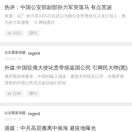
热评：中国公安部副部孙力军突落马 有点荒诞
来源：法广 孙力军3月5日在武汉为两位女民警担任入党介绍人，图
为孙力军领誓。 © 网络图片 ...
1020
0
点击重新加载
regent
2020-4-19
外媒:中国驻俄大使叱责带病返国公民 引网民大哗(图)
俄罗斯疫情紧张，中国怕输入感染，紧急关闭绥芬口岸，在俄罗斯
滞留的中国公民无法返回他们的祖 ...
1108
0
点击重新加载
regent
2020-4-19
港媒：中共高层搬离中南海 避疫地曝光