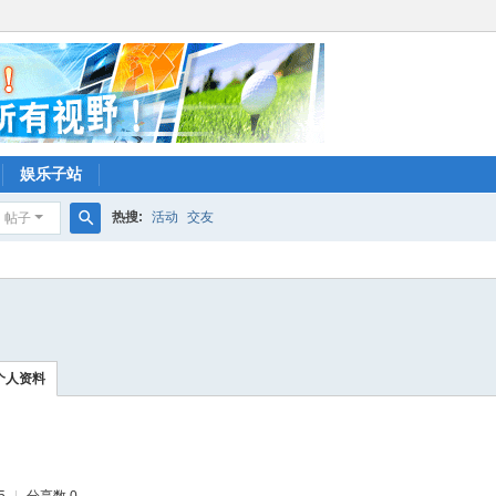
娱乐子站
热搜:
活动
交友
帖子
搜
索
个人资料