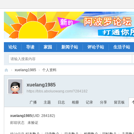
论坛
导读
家园
新闻子站
评论子站
生活子站
›
xuelang1985
›
个人资料
阿
xuelang1985
波
https://bbs.aboluowang.com/?284182
罗
广播
主题
日志
相册
记录
分享
留言板
网
论
xuelang1985
(UID: 284182)
坛
邮箱状态
未验证