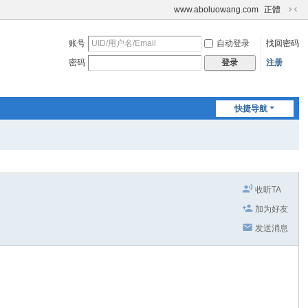
www.aboluowang.com
正體
切
换
账号
自动登录
找回密码
到
窄
密码
注册
登录
版
快捷导航
收听TA
加为好友
发送消息