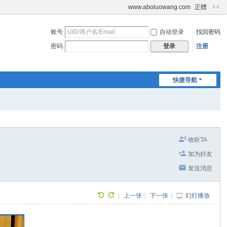
www.aboluowang.com
正體
切
换
账号
自动登录
找回密码
到
窄
密码
注册
登录
版
快捷导航
收听TA
加为好友
发送消息
|
上一张
|
下一张
|
幻灯播放