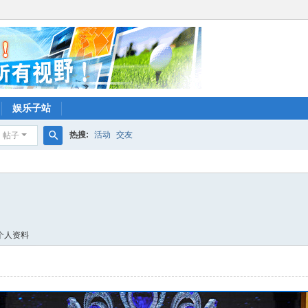
娱乐子站
热搜:
活动
交友
帖子
搜
索
个人资料