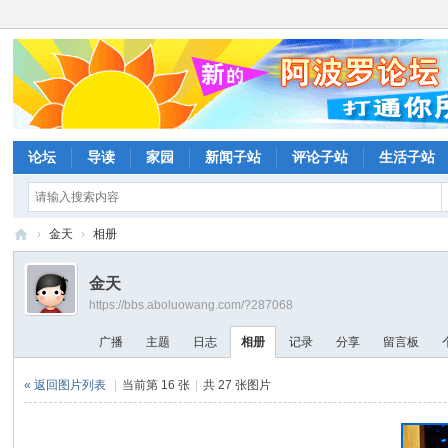
论坛
导读
家园
新闻子站
评论子站
生活子站
›
金天
›
相册
阿
金天
波
https://bbs.aboluowang.com/?287068
罗
广播
主题
日志
相册
记录
分享
留言板
网
论
« 返回图片列表
|
当前第 16 张
|
共 27 张图片
坛