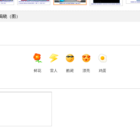
奖名单揭晓（图）
鲜花
雷人
酷毙
漂亮
鸡蛋