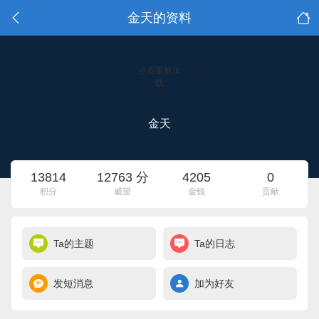
金天的资料
点击重新加
载
金天
13814
12763 分
4205
0
积分
威望
金钱
贡献
Ta的主题
Ta的日志
发短消息
加为好友