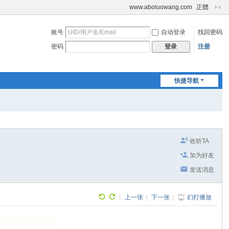
www.aboluowang.com
正體
切
换
账号
自动登录
找回密码
到
窄
密码
注册
登录
版
快捷导航
收听TA
加为好友
发送消息
|
上一张
|
下一张
|
幻灯播放