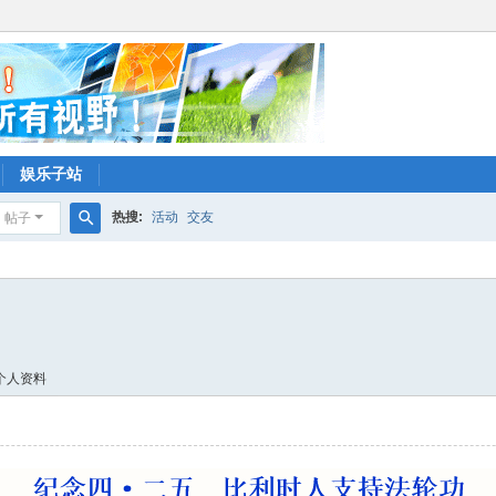
娱乐子站
热搜:
活动
交友
帖子
搜
索
个人资料