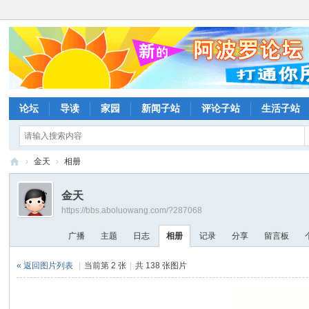
论坛
导读
家园
新闻子站
评论子站
生活子站
›
金天
›
相册
阿
金天
波
https://bbs.aboluowang.com/?287068
罗
广播
主题
日志
相册
记录
分享
留言板
网
论
« 返回图片列表
|
当前第 2 张
|
共 138 张图片
坛