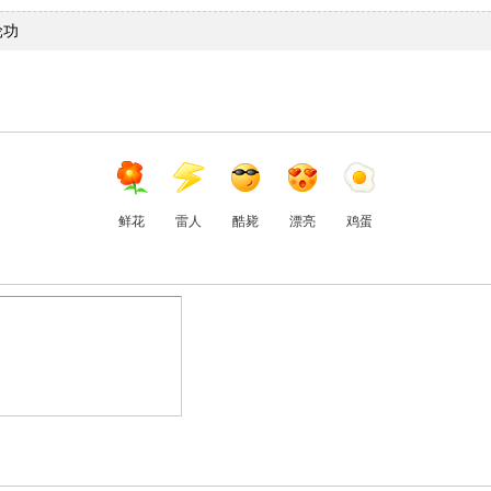
轮功
鲜花
雷人
酷毙
漂亮
鸡蛋