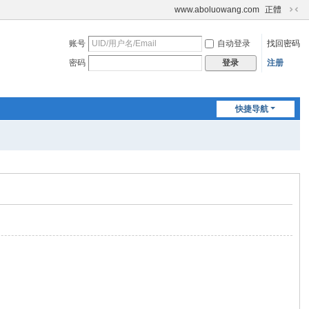
www.aboluowang.com
正體
切
换
账号
自动登录
找回密码
到
窄
密码
注册
登录
版
快捷导航