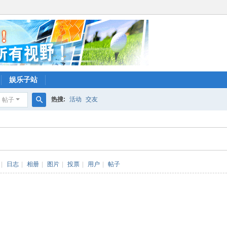
娱乐子站
热搜:
活动
交友
帖子
搜
索
|
日志
|
相册
|
图片
|
投票
|
用户
|
帖子