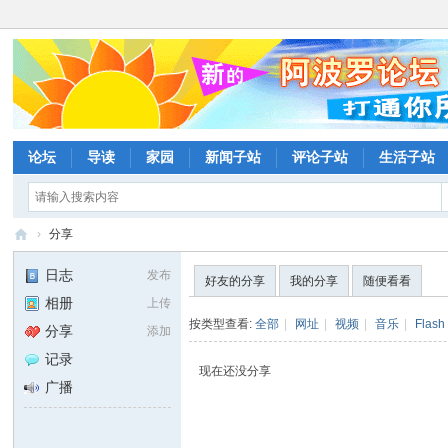
论坛
导读
家园
新闻子站
评论子站
生活子站
›
分享
阿
日志
发布
好友的分享
我的分享
随便看看
波
相册
上传
罗
按类型查看:
全部
|
网址
|
视频
|
音乐
|
Flash
分享
添加
网
记录
现在还没分享
论
广播
坛