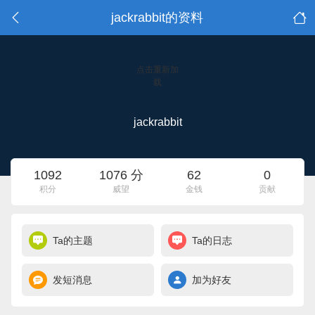
jackrabbit的资料
点击重新加
载
jackrabbit
1092
1076 分
62
0
积分
威望
金钱
贡献
Ta的主题
Ta的日志
发短消息
加为好友