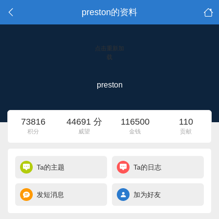
preston的资料
点击重新加
载
preston
73816
44691 分
116500
110
积分
威望
金钱
贡献
Ta的主题
Ta的日志
发短消息
加为好友