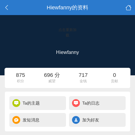
Hiewfanny的资料
点击重新加
载
Hiewfanny
875
696 分
717
0
积分
威望
金钱
贡献
Ta的主题
Ta的日志
发短消息
加为好友