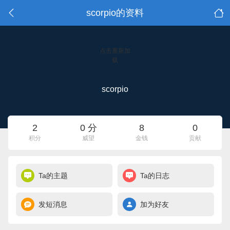
scorpio的资料
点击重新加
载
scorpio
2
0 分
8
0
积分
威望
金钱
贡献
Ta的主题
Ta的日志
发短消息
加为好友