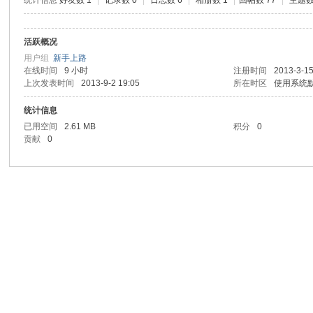
统计信息
好友数 1
|
记录数 0
|
日志数 6
|
相册数 1
|
回帖数 77
|
主题数
活跃概况
用户组
新手上路
在线时间
9 小时
注册时间
2013-3-15
上次发表时间
2013-9-2 19:05
所在时区
使用系统
统计信息
已用空间
2.61 MB
积分
0
贡献
0