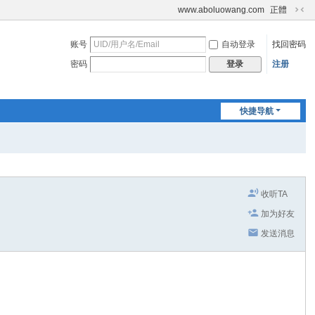
www.aboluowang.com
正體
切
换
账号
自动登录
找回密码
到
窄
密码
注册
登录
版
快捷导航
收听TA
加为好友
发送消息