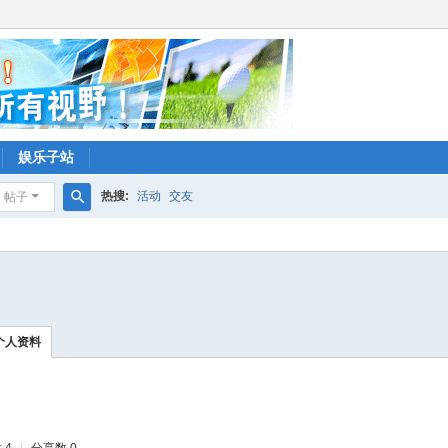
娱乐子站
热搜:
活动
交友
帖子
搜
索
个人资料