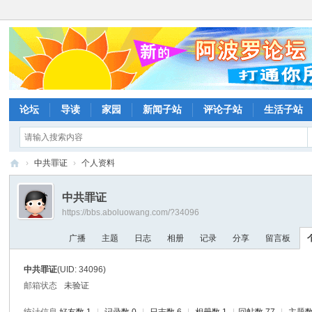
论坛
导读
家园
新闻子站
评论子站
生活子站
›
中共罪证
›
个人资料
阿
中共罪证
波
https://bbs.aboluowang.com/?34096
罗
广播
主题
日志
相册
记录
分享
留言板
网
论
中共罪证
(UID: 34096)
坛
邮箱状态
未验证