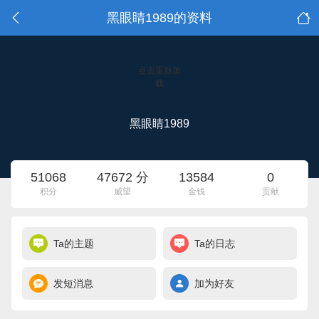
黑眼睛1989的资料
点击重新加
载
黑眼睛1989
51068
47672 分
13584
0
积分
威望
金钱
贡献
Ta的主题
Ta的日志
发短消息
加为好友